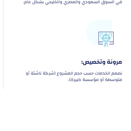
في السوق السعودي والمصري والخليجي بشكل عام.
مرونة وتخصيص:
نصمم الخدمات حسب حجم المشروع (شركة ناشئة أو
متوسطة أو مؤسسة كبيرة).
هدفنا ليس تقديم خدمة واحدة!
ل توفير نظام تكاملي للمشاريع والأفراد لتسهيل
البناء – التسويق – التجارة – التعاقدات وغيرها