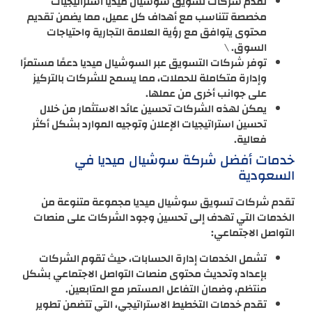
تقدم شركات تسويق سوشيال ميديا استراتيجيات
مخصصة تتناسب مع أهداف كل عميل، مما يضمن تقديم
محتوى يتوافق مع رؤية العلامة التجارية واحتياجات
السوق. \
توفر شركات التسويق عبر السوشيال ميديا دعمًا مستمرًا
وإدارة متكاملة للحملات، مما يسمح للشركات بالتركيز
على جوانب أخرى من عملها.
يمكن لهذه الشركات تحسين عائد الاستثمار من خلال
تحسين استراتيجيات الإعلان وتوجيه الموارد بشكل أكثر
فعالية.
خدمات أفضل شركة سوشيال ميديا في
السعودية
تقدم شركات تسويق سوشيال ميديا مجموعة متنوعة من
الخدمات التي تهدف إلى تحسين وجود الشركات على منصات
التواصل الاجتماعي:
تشمل الخدمات إدارة الحسابات، حيث تقوم الشركات
بإعداد وتحديث محتوى منصات التواصل الاجتماعي بشكل
منتظم، وضمان التفاعل المستمر مع المتابعين.
تقدم خدمات التخطيط الاستراتيجي، التي تتضمن تطوير