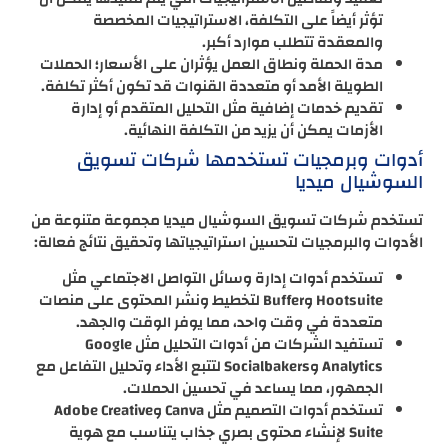
تؤثر أيضاً على التكلفة، الاستراتيجيات المخصصة
والمعقدة تتطلب موارد أكبر.
مدة الحملة ونطاق العمل يؤثران على الأسعار؛ الحملات
الطويلة الأمد أو متعددة القنوات قد تكون أكثر تكلفة.
تقديم خدمات إضافية مثل التحليل المتقدم أو إدارة
الأزمات يمكن أن يزيد من التكلفة النهائية.
أدوات وبرمجيات تستخدمها شركات تسويق
السوشيال ميديا
تستخدم شركات تسويق السوشيال ميديا مجموعة متنوعة من
الأدوات والبرمجيات لتحسين استراتيجياتها وتحقيق نتائج فعالة:
تستخدم أدوات إدارة وسائل التواصل الاجتماعي مثل
Hootsuite وBuffer لتخطيط ونشر المحتوى على منصات
متعددة في وقت واحد، مما يوفر الوقت والجهد.
تستفيد الشركات من أدوات التحليل مثل Google
Analytics وSocialbakers لتتبع الأداء وتحليل التفاعل مع
الجمهور، مما يساعد في تحسين الحملات.
تستخدم أدوات التصميم مثل Canva وAdobe Creative
Suite لإنشاء محتوى بصري جذاب يتناسب مع هوية