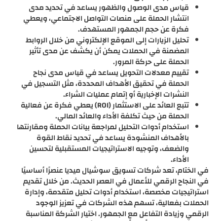
قياس مدى الوصول والظهور يساعد في تحديد مدى
انتشار الحملة على منصات التواصل الاجتماعي، ويعطي
فكرة عن حجم الجمهور المستهدف.
تحليل الزيارات إلى الموقع الإلكتروني من خلال الروابط
المضمنة في الحملات يمكن أن يكشف عن مدى تأثير
الحملة على حركة المرور.
تقييم معدلات التحويل يساعد في قياس مدى نجاح
الحملة في تحقيق الأهداف المحددة، مثل التسجيل في
النشرات الإخبارية أو إتمام عمليات الشراء.
تتبع العائد على الاستثمار (ROI) يعطي فكرة عن فعالية
الحملة من حيث تكلفة الأداء والعائد المالي.
استخدام أدوات التحليل لمراجعة بيانات الحملة ومقارنتها
بالأهداف المنشودة يساعد في تحديد نقاط القوة
والضعف، وتوجيه الاستراتيجيات المستقبلية لتحسين
الأداء.
في الختام، تعد شركات تسويق سوشيال ميديا عنصرًا أساسيًا
في النجاح الرقمي للأعمال في العصر الحديث. من خلال تقديم
استراتيجيات مخصصة، استخدام أدوات تحليل متقدمة، وإدارة
الحملات بفعالية، تسهم هذه الشركات في تعزيز الوجود
الرقمي وزيادة التفاعل مع الجمهور. اختيار الشركة المناسبة