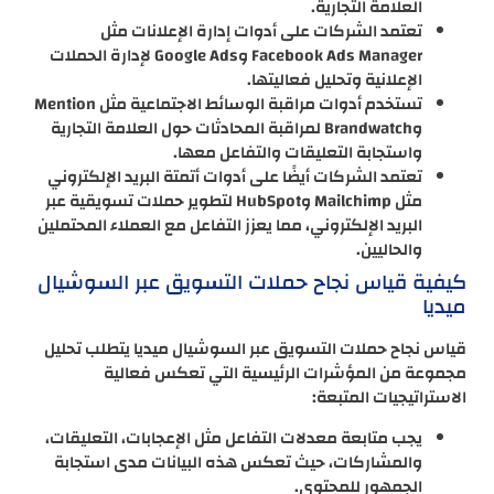
العلامة التجارية.
تعتمد الشركات على أدوات إدارة الإعلانات مثل
Facebook Ads Manager وGoogle Ads لإدارة الحملات
الإعلانية وتحليل فعاليتها.
تستخدم أدوات مراقبة الوسائط الاجتماعية مثل Mention
وBrandwatch لمراقبة المحادثات حول العلامة التجارية
واستجابة التعليقات والتفاعل معها.
تعتمد الشركات أيضًا على أدوات أتمتة البريد الإلكتروني
مثل Mailchimp وHubSpot لتطوير حملات تسويقية عبر
البريد الإلكتروني، مما يعزز التفاعل مع العملاء المحتملين
والحاليين.
كيفية قياس نجاح حملات التسويق عبر السوشيال
ميديا
قياس نجاح حملات التسويق عبر السوشيال ميديا يتطلب تحليل
مجموعة من المؤشرات الرئيسية التي تعكس فعالية
الاستراتيجيات المتبعة:
يجب متابعة معدلات التفاعل مثل الإعجابات، التعليقات،
والمشاركات، حيث تعكس هذه البيانات مدى استجابة
الجمهور للمحتوى.