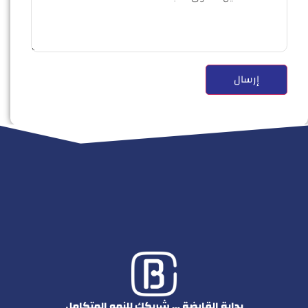
بداية القابضة … شريكك للنمو المتكامل