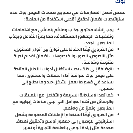
بوك
تتضمن أفضل الممارسات في تسويق صفحات الفيس بوك عدة
استراتيجيات لضمان تحقيق أقصى استفادة من المنصة:
يجب إنشاء محتوى جذاب وملائم يتماشى مع اهتمامات
وتفضيلات الجمهور المستهدف، مما يعزز التفاعل ويجذب
المتابعين الجدد.
من الضروري أيضًا الحفاظ على توازن بين أنواع المحتوى،
مثل النصوص، الصور، والفيديوهات، لضمان تقديم تجربة
متنوعة وشاملة.
بالإضافة إلى ذلك، يجب استغلال أدوات التحليل المتاحة
على فيس بوك لمراقبة أداء الحملات والمحتوى، مما
يساعد في فهم ما يعمل بشكل جيد وما يحتاج إلى
تحسين.
كما تعد الاستجابة السريعة والتفاعل مع التعليقات
والرسائل من أهم العوامل التي تبني علاقات إيجابية مع
المتابعين وتعزز من ولائهم.
من الضروري أيضًا استخدام الإعلانات المدفوعة بشكل
استراتيجي للوصول إلى جمهور أوسع وتحقيق أهداف
محددة مثل زيادة الوعي بالعلامة التجارية أو تعزيز