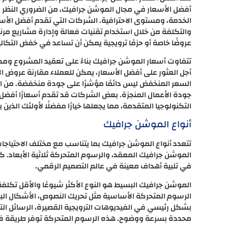
أفضل الأسعار في مجال الموشن جرافيك، من الضروري النظر
الخدمة، ومستوى الاحترافية. الشركات التي تقدم أفضل الأسعا
والتكلفة من خلال استخدام تقنيات فعالة وإدارة مشاريع مرنة
عروضًا خاصة أو حزمًا ترويجية يمكن أن تساعد في خفض التكالي
تتفاوت أسعار الموشن جرافيك بناءً على تعقيد المشروع ومدة
أجل العثور على أفضل الأسعار، يمكن للعملاء مقارنة عروض ال
السعر المنخفض ليس دائمًا مؤشرًا على جودة منخفضة. من الم
جودة الأعمال المنجزة. بعض الشركات قد تقدم أسعارًا أفضل 
التكنولوجيا المتقدمة، مما يجعلها خيارًا مفضلًا لأولئك الذ
أنواع الموشن جرافيك
تتعدد أنواع الموشن جرافيك بما يتناسب مع مختلف الاحتياج
الموشن جرافيك المعقد، والرسوم المتحركة ثلاثية الأبعاد. 
في تلبية أهداف معينة في عالم التصميم الرقمي.
الموشن جرافيك البسيط هو النوع الأكثر شيوعًا والأقل تكلفة،
الرسوم المتحركة الأساسية مثل تحريك النصوص، الأشكال الب
بشكل رئيسي في الفيديوهات الترويجية القصيرة، الرسائل الت
محددة بسرعة ووضوح. هذه الرسوم المتحركة توفر طريقة فعالة