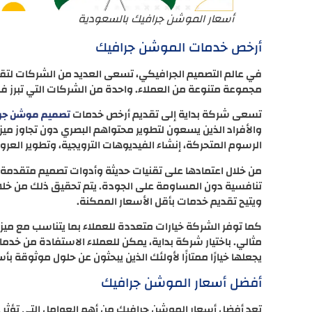
أسعار الموشن جرافيك بالسعودية
أرخص خدمات الموشن جرافيك
في عالم التصميم الجرافيكي، تسعى العديد من الشركات لتقد
مجموعة متنوعة من العملاء. واحدة من الشركات التي تبرز 
تسعى شركة بداية إلى تقديم أرخص خدمات
تصميم موشن جر
والأفراد الذين يسعون لتطوير محتواهم البصري دون تجاوز ميز
الرسوم المتحركة، إنشاء الفيديوهات الترويجية، وتطوير العروض
من خلال اعتمادها على تقنيات حديثة وأدوات تصميم متقدمة
تنافسية دون المساومة على الجودة. يتم تحقيق ذلك من خلال 
ويتيح تقديم خدمات بأقل الأسعار الممكنة.
كما توفر الشركة خيارات متعددة للعملاء بما يتناسب مع ميز
مثالي. باختيار شركة بداية، يمكن للعملاء الاستفادة من خدم
يجعلها خيارًا ممتازًا لأولئك الذين يبحثون عن حلول موثوقة ب
أفضل أسعار الموشن جرافيك
تعد أفضل أسعار الموشن جرافيك من أهم العوامل التي تؤثر ع