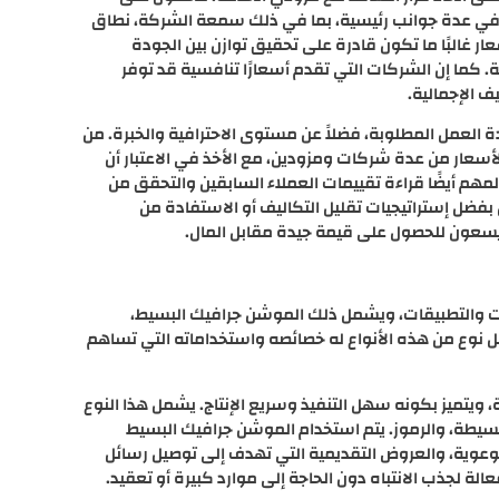
 في عدة جوانب رئيسية، بما في ذلك سمعة الشركة، نطاق
ر غالبًا ما تكون قادرة على تحقيق توازن بين الجودة
. كما إن الشركات التي تقدم أسعارًا تنافسية قد توفر
ف الإجمالية.
 العمل المطلوبة، فضلاً عن مستوى الاحترافية والخبرة. من
أسعار من عدة شركات ومزودين، مع الأخذ في الاعتبار أن
هم أيضًا قراءة تقييمات العملاء السابقين والتحقق من
بفضل إستراتيجيات تقليل التكاليف أو الاستفادة من
ين يسعون للحصول على قيمة جيدة مقابل المال.
ات والتطبيقات، ويشمل ذلك الموشن جرافيك البسيط،
كل نوع من هذه الأنواع له خصائصه واستخداماته التي تساهم
 ويتميز بكونه سهل التنفيذ وسريع الإنتاج. يشمل هذا النوع
سيطة، والرموز. يتم استخدام الموشن جرافيك البسيط
وعوية، والعروض التقديمية التي تهدف إلى توصيل رسائل
 لجذب الانتباه دون الحاجة إلى موارد كبيرة أو تعقيد.