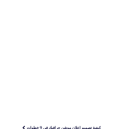
كيفية تصميم إعلان موشن جرافيك في 9 خطوات