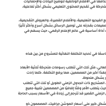
دامها في الأفلام الوثائقية لتوضيح البيانات والإحصائيات
متحركة في تقديم المحتوى التعليمي بشكل أكثر تفاعلية،
لفيديو التعليمية، والأفلام القصيرة، والعروض التقديمية،
يمات بقدرته على توصيل الرسائل بشكل أسرع وأكثر تأثيرًا
ك أداة أساسية في عالم الإعلام الرقمي، حيث يسهم في
اسمًا في تحديد التكلفة النهائية للمشروع من بين هذه
 العالي، مثل تلك التي تتطلب رسومات متحركة ثلاثية الأبعاد
هدًا أكبر من المصممين، مما يرفع التكلفة. كلما زادت
ار بشكل ملحوظ.
. المشاريع ذات الجدول الزمني الطويل أو تلك التي تتطلب
يث يتطلب الأمر وقتًا إضافيًا من المصممين لتلبية جميع
 الزمني القصير قد تترجم إلى زيادة في الأسعار بسبب الحاجة
 بشكل كبير على أسعار الموشن جرافيك. المصممون ذو