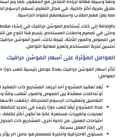
وتُعَدّ وسيلة فعّالة لزيادة التفاعل مع الجمهور. كما يتم استخ
بطرق بصرية أكثر جاذبية. في مجال التعليم، تسهم الرسوم ال
مما يعزز فهم الطلاب واستيعابهم للمواد الدراسية.
بالإضافة إلى ذلك، يُستخدم الموشن جرافيك في إنشاء مقاطع ا
وحتى في تصميم واجهات المستخدم. يتسم هذا النوع من التصم
من النصوص والصور الثابتة. نتيجة لذلك، أصبح الموشن جرافي
تحسين تجربة المستخدم وتعزيز فعالية التواصل.
العوامل المؤثرة على أسعار الموشن جرافيك
تتأثر أسعار الموشن جرافيك بعدة عوامل رئيسية تلعب دورًا ح
العوامل:
يُعَد تعقيد المشروع أحد أبرزها. المشاريع ذات التعقيد
أو تداخلات معقدة بين النصوص والصور، تتطلب وقتًا وج
التفاصيل وتعقيدات الرسوم المتحركة، ارتفعت الأسع
مدة المشروع أيضًا تلعب دورًا رئيسًا في تحديد التكلفة
تعديلات وتغييرات مستمرة غالبًا ما تكون أكثر تكلفة، ح
احتياجات العميل. من ناحية أخرى، المشاريع ذات الجدول
إلى إنجاز العمل بسرعة.
مستوى الاحترافية والخبرة للمصمم هو عامل آخر يؤثر