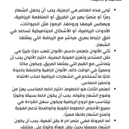
يجب أن يحمل الشعار
أولى هذه العناصر هي الرمزية،
رمزًا أو عنصرًا يعبر عن الفريق أو المنظمة الرياضية،
ويعكس قيمها وروحها. الرموز مثل الحيوانات،
الأدوات الرياضية، أو الأشكال الديناميكية تساعد في
خلق ارتباط بصري مباشر مع الرياضة التي يمثلها
الشعار.
تأتي الألوان كعنصر حاسم. الألوان تلعب دورًا كبيرًا في
نقل المشاعر وتعزيز الهوية البصرية. اختيار الألوان يجب أن
يتماشى مع القيم التي يمثلها الفريق، ويكون جذابًا
ومميزًا في الوقت ذاته. الألوان الزاهية والنابضة بالحياة
غالبًا ما تُستخدم في الشعارات الرياضية لجذب الانتباه
وتحفيز الحماس.
العنصر الثالث هو الخطوط. اختيار الخط المناسب يعزز من
وضوح الشعار وقوته. يجب أن يكون الخط بسيطًا وقويًا
ليتناسب مع الروح الرياضية ويكون سهل القراءة في
جميع الأحجام. الخطوط القوية والواضحة تدعم الهوية
وتمنح الشعار طابعًا مميزًا.
أما المرونة فهي عنصر آخر لا يقل أهمية. يجب أن يكون
الشعار مصممًا بحيث يظل فعالًا وقويًا على مختلف