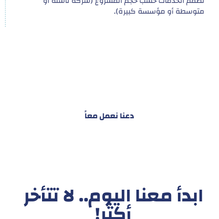
نصمم الخدمات حسب حجم المشروع (شركة ناشئة أو
متوسطة أو مؤسسة كبيرة).
هدفنا ليس تقديم خدمة واحدة!
ل توفير نظام تكاملي للمشاريع والأفراد لتسهيل
البناء – التسويق – التجارة – التعاقدات وغيرها
دعنا نعمل معاً
ابدأ معنا اليوم.. لا تتأخر
أكثر!