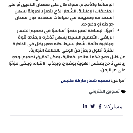
الوسائط والأحجام، سواء كان على قمصان اللاعبين أو على
الملصقات الإعلانية. الشعار الذي يتميز بالمرونة يسهل
استخدامه وتطبيقه في سياقات متعددة دون فقدان
جودته أو وضوحه.
أخيرًا، البساطة تعتبر عنصرًا أساسيًا في تصميم الشعار
الرياضي. التصميم البسيط يسهل تذكره ويمنحه قوة
وجاذبية دائمة. شعار بسيط لكنه معبر يظل في الذاكرة
لفترة أطول ويعزز من الوعي بالعلامة التجارية.
من خلال دمج هذه العناصر بفعالية، يمكن تحقيق تصميم لوجو
رياضي ناجح يعكس الهوية بوضوح، ويجذب الانتباه، ويبقى مؤثرًا
على مر الزمن.
أقرا عن:
تصميم شعار ماركة ملابس
تسويق الكتروني
مشاركة: