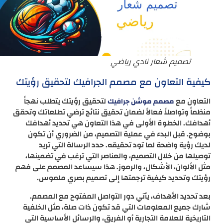
تصميم شعار نادي رياضي
كيفية التعاون مع مصمم الجرافيك لتحقيق رؤيتك
التعاون مع
لتحقيق رؤيتك يتطلب نهجاً
مصمم موشن جرافيك
منظماً وتواصلاً فعالاً لضمان تحقيق نتائج ترضي تطلعاتك وتحقق
أهدافك. الخطوة الأولى في هذا التعاون هي تحديد أهدافك
بوضوح. قبل البدء في عملية التصميم، من الضروري أن تكون
لديك رؤية واضحة لما تود تحقيقه. حدد الرسالة التي تريد
توصيلها من خلال التصميم، والعناصر التي ترغب في تضمينها،
مثل الألوان، الأشكال، والرموز. هذا سيساعد المصمم على فهم
رؤيتك وتحديد كيفية ترجمتها إلى تصميم بصري ملموس.
بعد تحديد الأهداف، يأتي دور التواصل المفتوح مع المصمم.
شارك جميع المعلومات التي قد تكون ذات صلة، مثل الخلفية
التاريخية للعلامة التجارية أو الفريق، والرسائل الأساسية التي