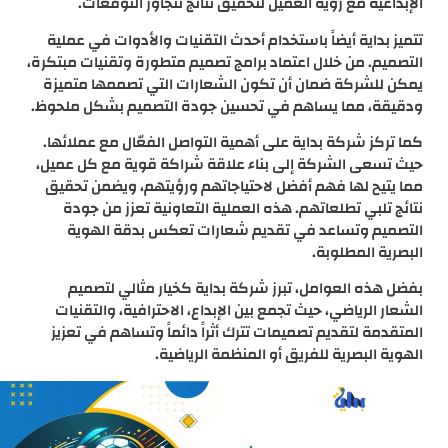
الإبداعية مع رؤية العميل لتحقيق نتائج تتجاوز التوقعات.
تتميز بداية أيضاً باستخدام أحدث التقنيات والأدوات في عملية
التصميم. من خلال اعتماد برامج تصميم متطورة وتقنيات مبتكرة،
يمكن للشركة ضمان أن تكون الشعارات التي تصممها متميزة
ودقيقة، مما يساهم في تحسين جودة التصميم بشكل ملحوظ.
كما تركز شركة بداية على أهمية التواصل الفعّال مع عملائها.
حيث تسعى الشركة إلى بناء علاقة شراكة قوية مع كل عميل،
مما يتيح لها فهم أفضل لاحتياجاتهم ورؤيتهم، ويضمن تحقيق
نتائج تلبي تطلعاتهم. هذه العملية التعاونية تعزز من جودة
التصميم وتساعد في تقديم شعارات تعكس بدقة الهوية
البصرية المطلوبة.
بفضل هذه العوامل، تبرز شركة بداية كخيار مثالي لتصميم
الشعار الرياضي، حيث تجمع بين الإبداع، الاحترافية، والتقنيات
المتقدمة لتقديم تصميمات تترك أثراً دائماً وتساهم في تعزيز
الهوية البصرية للفريق أو المنظمة الرياضية.