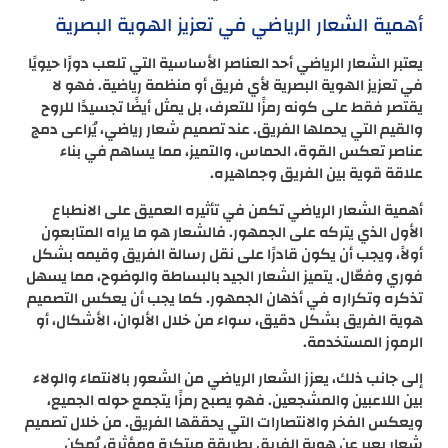
أهمية الشعار الرياضي في تعزيز الهوية البصرية
يعتبر الشعار الرياضي أحد العناصر الأساسية التي تلعب دورًا حيويًا
في تعزيز الهوية البصرية لأي فريق أو منظمة رياضية. فهو لا
يقتصر فقط على كونه رمزًا للتعرف، بل يمثل أيضًا تجسيدًا للروح
والقيم التي يحملها الفريق. عند تصميم شعار رياضي، يُراعى دمج
عناصر تعكس القوة، الحماس، والتميز، مما يساهم في بناء
علاقة قوية بين الفريق وجماهيره.
أهمية الشعار الرياضي تكمن في تأثيره العميق على الانطباع
الأول الذي يتركه على الجمهور. فالشعار هو ما يراه المتابعون
أولاً، ويجب أن يكون قادرًا على نقل رسالة الفريق وقيمه بشكل
فوري وفعّال. يتميز الشعار الجيد بالبساطة والوضوح، مما يسهل
تذكره وتكراره في أذهان الجمهور. كما يجب أن يعكس التصميم
هوية الفريق بشكل دقيق، سواء من خلال الألوان، الأشكال، أو
الرموز المستخدمة.
إلى جانب ذلك، يعزز الشعار الرياضي من الشعور بالانتماء والولاء
بين اللاعبين والمشجعين. فهو يصبح رمزًا يتجمع حوله الجميع،
ويعكس الفخر والانتصارات التي يحققها الفريق. من خلال تصميم
شعار يعبر عن هوية الفريق بطريقة مبتكرة ومؤثرة، يُمكن