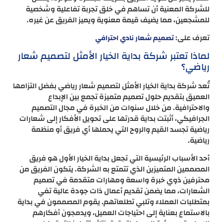
للشركة المعنية أن تساهم في خلق تجربة تفاعلية وشخصية
للمشجعين، مما يضيف قيمة معنوية ويميز الفريق عن غيره.
تعرف على:
تصميم شعار نادي احترافي
لماذا تعتبر شركة بداية الخيار الأمثل لتصميم شعار
رياضي؟
تُعد شركة بداية الخيار الأمثل لتصميم شعار رياضي بفضل التزامها
العميق بتقديم حلول تصميم متميزة تجمع بين الإبداع
والاحترافية. من خلال سنوات من الخبرة في مجال التصميم
الجرافيكي، أثبتت بداية قدرتها على تحويل الأفكار إلى شعارات
رياضية تجسد القيم والروح التي يحملها أي فريق أو منظمة
رياضية.
أحد الأسباب الرئيسية التي تجعل بداية الخيار الأول هو فريق
المصممين المتميزين الذي تتمتع به الشركة. يتكون الفريق من
محترفين ذوي خبرة واسعة ومهارات متقدمة في تصميم
الشعارات، مما يضمن تقديم أعمال ذات جودة عالية تفي
بمتطلبات العملاء وتلبي تطلعاتهم. يقوم المصممون في بداية
بالاستماع بعناية إلى احتياجات العميل، ويدمجون أفكارهم