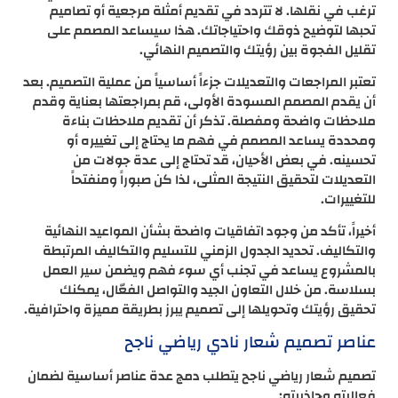
ترغب في نقلها. لا تتردد في تقديم أمثلة مرجعية أو تصاميم
تحبها لتوضيح ذوقك واحتياجاتك. هذا سيساعد المصمم على
تقليل الفجوة بين رؤيتك والتصميم النهائي.
تعتبر المراجعات والتعديلات جزءاً أساسياً من عملية التصميم. بعد
أن يقدم المصمم المسودة الأولى، قم بمراجعتها بعناية وقدم
ملاحظات واضحة ومفصلة. تذكر أن تقديم ملاحظات بناءة
ومحددة يساعد المصمم في فهم ما يحتاج إلى تغييره أو
تحسينه. في بعض الأحيان، قد تحتاج إلى عدة جولات من
التعديلات لتحقيق النتيجة المثلى، لذا كن صبوراً ومنفتحاً
للتغييرات.
أخيراً، تأكد من وجود اتفاقيات واضحة بشأن المواعيد النهائية
والتكاليف. تحديد الجدول الزمني للتسليم والتكاليف المرتبطة
بالمشروع يساعد في تجنب أي سوء فهم ويضمن سير العمل
بسلاسة. من خلال التعاون الجيد والتواصل الفعّال، يمكنك
تحقيق رؤيتك وتحويلها إلى تصميم يبرز بطريقة مميزة واحترافية.
عناصر تصميم شعار نادي رياضي ناجح
تصميم شعار رياضي ناجح يتطلب دمج عدة عناصر أساسية لضمان
فعاليته وجاذبيته: