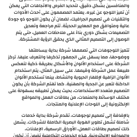
والمنافسين بشكل دقيق، لتحديد الفرص والاتجاهات التي يمكن
أن تميز اللوجو عن غيره. يعتمد المصممون على أحدث الأدوات
والتقنيات في تصميم الجرافيك، لضمان أن يكون اللوجو ذو جودة
عالية ومتوافق مع المعايير الحديثة. تتم مراجعة وتعديل
التصميمات بشكل دوري بناءً على ملاحظات العميل، حتى يتم
الوصول إلى التصميم المثالي الذي يحقق الرؤية المشتركة.
تتميز اللوجوهات التي تصممها شركة بداية ببساطتها
ووضوحها، مما يسهل على الجمهور تذكرها والتعرف عليها. تركز
الشركة على استخدام الألوان والأشكال بطريقة ذكية لتعكس
طبيعة عمل الشركة وقيمها. على سبيل المثال، يتم استخدام
الألوان الزاهية لإظهار الحيوية والنشاط، بينما تستخدم الألوان
الداكنة لتعبر عن الجدية والمهنية. كما تهتم الشركة بأن يكون
التصميم متعدد الاستخدامات، بحيث يمكن تطبيقه بسهولة على
مختلف الوسائط والمنصات، من بطاقات العمل والمواقع
الإلكترونية إلى اللوحات الإعلانية والمنتجات.
بالإضافة إلى تصميم لوجوهات، تقدم شركة بداية خدمات
شاملة تشمل تطوير الهوية البصرية الكاملة للشركات. يشمل
ذلك تصميم بطاقات العمل، الأوراق الرسمية، الإعلانات،
والمواقع الإلكترونية. هذه الخدمات التكاملية تضمن أن تكون