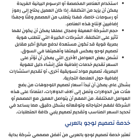
استخدام العناصر المخصصة أو الرسوم البيانية الفريدة
يمكن أن يزيد من التكلفة. إذا كان العميل يحتاج إلى رموز
أو رسومات خاصة، فهذا يتطلب من المصمم وقتًا وجهدًا
إضافيين لإنتاج هذه العناصر.
حجم الشركة العميلة ومجال عملها يمكن أن يكون لهما
تأثير على التكلفة. الشركات الكبيرة التي تتطلب هوية
بصرية قوية قد تكون مستعدة لدفع مبالغ أكبر مقابل
تصميم لوجو يعكس قيمتها وأهميتها في السوق.
تشمل بعض العوامل الأخرى التي يمكن أن تؤثر على
السعر تقديم خدمات إضافية مثل إنشاء دليل للهوية
البصرية، تصميم مواد تسويقية أخرى، أو تقديم استشارات
إضافية حول العلامة التجارية.
بشكل عام، يمكن أن تبدأ أسعار تصميم اللوجوهات من بضع
مئات من الدولارات وتصل إلى آلاف الدولارات، اعتمادًا على هذه
العوامل المختلفة. من المهم أن يتواصل العميل مع المصمم أو
الشركة لفهم احتياجاته وتوقعاته بشكل دقيق، مما يساعد في
تحديد السعر المناسب وتقديم تصميم يلبي كافة المتطلبات.
خدمة تصميم لوجو بالعربي
تعتبر خدمة تصميم لوجو بالعربي من أفضل مصممي شركة بداية