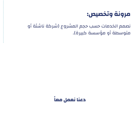
مرونة وتخصيص:
نصمم الخدمات حسب حجم المشروع (شركة ناشئة أو
متوسطة أو مؤسسة كبيرة).
هدفنا ليس تقديم خدمة واحدة!
ل توفير نظام تكاملي للمشاريع والأفراد لتسهيل
البناء – التسويق – التجارة – التعاقدات وغيرها
دعنا نعمل معاً