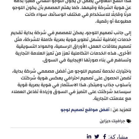
هذا النهج التعاوني يضمن أن يكون اللوجو النهائي معبرًا بدقة
عن هوية الشركة وقيمها. كما يهتم المصمم بأن يكون اللوجو
مرنًا وقابلًا للاستخدام في مختلف الوسائط، سواء كانت
مطبوعة أو رقمية.
إلى جانب تصميم اللوجو، يمكن للمصمم في شركة بداية تقديم
خدمات إضافية تشمل تطوير هوية بصرية كاملة للشركة، مثل
تصميم بطاقات العمل، الأوراق الرسمية، والمواد التسويقية
الأخرى. هذه الخدمات التكاملية تعزز من تميز العلامة التجارية
وتساهم في بناء صورتها الإيجابية في السوق.
باختيارك لخدمة تصميم اللوجو من أفضل مصممي شركة بداية،
تضمن الحصول على تصميم احترافي يعكس هوية شركتك
بأسلوب جذاب ومبتكر. هذا الاستثمار في هوية بصرية قوية
سيساعد شركتك على التميز في السوق وزيادة تفاعل العملاء
مع علامتك التجارية.
للمزيد عن :
أفضل مواقع تصميم لوجو
جرافيك ديزاين
مشاركة: