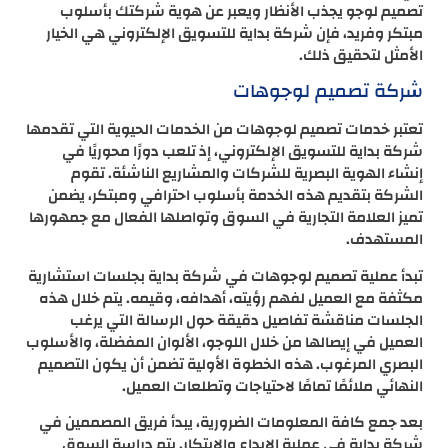
تصميم لوجو يجذب الأنظار ويعبر عن هوية شركتك بأسلوب
مبتكر وفريد، فإن شركة بداية للتسويق الإلكتروني هي الخيار
الأمثل لتحقيق ذلك.
شركة تصميم لوجوهات
تعتبر خدمات تصميم لوجوهات من الخدمات الحيوية التي تقدمها
شركة بداية للتسويق الإلكتروني، إذ تلعب دورًا محوريًا في
إنشاء الهوية البصرية للشركات والمشاريع الناشئة. تقوم
الشركة بتقديم هذه الخدمة بأسلوب احترافي ومبتكر، يضمن
تميز العلامة التجارية في السوق وتواصلها الفعال مع جمهورها
المستهدف.
تبدأ عملية تصميم لوجوهات في شركة بداية بجلسات استشارية
مكثفة مع العميل لفهم رؤيته، أهدافه، وقيمه. يتم خلال هذه
الجلسات مناقشة تفاصيل دقيقة حول الرسالة التي يرغب
العميل في إيصالها من خلال اللوجو، الألوان المفضلة، والأسلوب
البصري المرغوب. هذه الخطوة الأولية تضمن أن يكون التصميم
النهائي ملائمًا تمامًا لاحتياجات وتطلعات العميل.
بعد جمع كافة المعلومات الضرورية، يبدأ فريق المصممين في
شركة بداية في عملية الإبداع والابتكار. يتم دراسة السوق