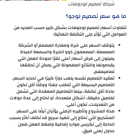
شركة تصميم لوجوهات
ما هو سعر تصميم لوجو؟
تتفاوت أسعار تصميم لوجوهات بشكل كبير حسب العديد من
العوامل التي تؤثر على التكلفة النهائية:
يتوقف السعر على خبرة ومهارة المصمم أو الشركة
المصممة. المصممون ذوو الخبرة والسمعة الجيدة
يميلون إلى فرض أسعار أعلى نظرًا لجودة العمل التي
يقدمونها والنتائج المضمونة التي يمكن أن تحققها
تصاميمهم.
تعقيد التصميم نفسه يلعب دورًا كبيرًا في تحديد السعر.
التصاميم البسيطة التي تتطلب جهدًا ووقتًا أقل تكون
عادة أقل تكلفة، بينما التصاميم المعقدة التي تشمل
تفاصيل دقيقة، أشكال متعددة، أو تحتاج إلى عدة جولات
من التعديلات، تكون أغلى.
مدة المشروع وتأطيره الزمني يؤثران أيضًا على السعر.
المشاريع التي تحتاج إلى تنفيذ سريع قد تكلف أكثر بسبب
الحاجة إلى تكريس موارد إضافية وضغط العمل ضمن
جدول زمني ضيق.