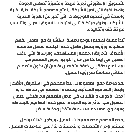
للتسويق الإلكتروني تجربة فريدة ومتميزة تعكس الجودة
والاحترافية التي تميز الشركة. يتمتع مصممو شركة بداية بخبرة
واسعة في تصميم اللوجوهات التي تعبر عن الهوية البصرية
للشركات بطرق مبتكرة تلبي احتياجات السوق العربي وتتناسب
مع ثقافته وتقاليده.
تبدأ عملية تصميم اللوجو بجلسة استشارية مع العميل لفهم
متطلباته ورؤيته بشكل كامل. هذه الجلسة تشمل مناقشة
الأهداف التجارية، الجمهور المستهدف، والرسالة التي يرغب
العميل في إيصالها من خلال اللوجو. يحرص المصمم على
الاستماع بدقة إلى كافة التفاصيل لضمان أن يكون التصميم
النهائي متناسبًا مع رؤية العميل.
بعد مرحلة جمع المعلومات، يبدأ المصمم في استعراض الأفكار
وابتكار التصاميم المبدئية. يستخدم المصمم في شركة بداية
أحدث الأدوات والتقنيات في مجال التصميم الجرافيكي لضمان
الحصول على نتائج عالية الجودة. تتميز هذه التصاميم بالبساطة
والوضوح، مما يجعلها سهلة التذكر وجذابة للنظر.
يقدم المصمم عدة مقترحات للعميل، ويكون هناك تواصل
مستمر لإجراء التعديلات والتحسينات بناءً على ملاحظات العميل.