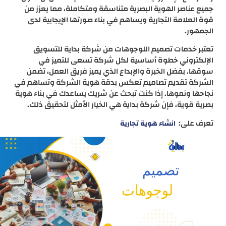
جميع عناصر الهوية البصرية متناسقة ومتكاملة، مما يعزز من
قوة العلامة التجارية ويساهم في بناء صورتها الإيجابية لدى
الجمهور.
تعتبر خدمات تصميم اللوجوهات من شركة بداية للتسويق
الإلكتروني خطوة أساسية لكل شركة تسعى للتميز في
سوقها. بفضل الخبرة والإبداع الذي يميز فريق العمل، تضمن
الشركة تقديم تصاميم تعكس بدقة هوية الشركة وتساهم في
نجاحها ونموها. إذا كنت تبحث عن شريك يساعدك في بناء هوية
بصرية قوية، فإن شركة بداية هي الخيار الأمثل لتحقيق ذلك.
تعرف على:
انشاء هوية تجارية