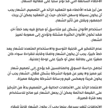
الأخطاء الشائعة التي قد تؤثر سلباً على فعالية الشعار.
من أبرز هذه الأخطاء هو التعقيد الزائد في التصميم. الشعار يجب
أن يكون بسيطًا وسهل التذكر، حيث إن التعقيد يمكن أن يربك
الجمهور ويقلل من تأثير الشعار.
استخدام الألوان بشكل غير متناسق أو مبالغ فيه يعد خطأً آخر،
فقد تكون الألوان الكثيرة مشتتة وتؤدي إلى صعوبة تمييز
الشعار.
عدم التفكير في قابلية التوسع والاستخدام المتعدد للشعار يعد
خطأ كبيرًا. يجب أن يكون الشعار واضحًا وقابلًا للقراءة سواء كان
صغيرًا على بطاقة عمل أو كبيرًا على لوحة إعلانية.
تجاهل دراسة السوق والمنافسين قد يؤدي إلى تصميم شعار
غير مميز ولا يعبر عن هوية الشركة بشكل فعّال. الشعار يجب أن
يكون فريدًا ويعكس قيم ورسالة الشركة بطريقة مميزة.
الاعتماد الزائد على الاتجاهات الحالية في التصميم بدلاً من التركيز
على القيمة الدائمة يمكن أن يجعل الشعار غير صالح للاستخدام
بعد فترة قصيرة.
الاتجاهات تتغير بسرعة، بينما يجب أن يكون الشعار قابلاً للبقاء