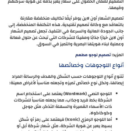
التصميم لضمان الحصول على شعار يعبر بدقة عن هوية شركتهم
وقيمها.
تصميم الشعار أون لاين يوفر أيضًا تكاليف منخفضة مقارنة
بالتعاقد مع وكالة تصميم تقليدية. هذه التكلفة المنخفضة، إلى
جانب الجودة العالية والسرعة في التنفيذ، تجعل تصميم الشعار
أون لاين خيارًا جذابًا ومفيدًا للشركات التي تبحث عن حلول فعالة
وعملية لبناء هويتها البصرية والتميز في السوق.
المزيد:
تصميم لوجو مطعم
أنواع اللوجوهات وخصائصها
تتنوع أنواع اللوجوهات حسب الشكل والهدف والرسالة المراد
إيصالها، ولكل نوع خصائص تميزه وتجعله مناسباً لأغراض معينة:
اللوجو النصي (Wordmark) يعتمد على استخدام اسم
الشركة بخط فريد وجذاب، مما يجعله مناسباً للشركات
ذات الأسماء القصيرة والسهلة التذكر، مثل جوجل
وكوكاكولا.
أما اللوجو الرمزي (Iconic) فيعتمد على رمز أو شكل
بسيط يعبر عن هوية الشركة، مثل شعار شركة أبل أو