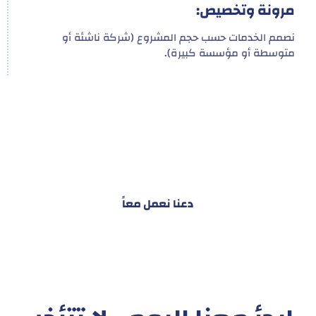
مرونة وتخصيص:
نصمم الخدمات حسب حجم المشروع (شركة ناشئة أو
متوسطة أو مؤسسة كبيرة).
هدفنا ليس تقديم خدمة واحدة!
بل توفير نظام تكاملي للمشاريع والأفراد لتسهيل
البناء – التسويق – التجارة – التعاقدات وغيرها
دعنا نعمل معاً