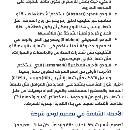
نايكي، حيث يمكن للرسم أن يكون كافياً للتعرف على
العلامة التجارية.
اللوجو المجرد (Abstract) يستخدم أشكالاً هندسية أو
تصاميم غير تقليدية لخلق رمز يعبر عن روح الشركة، مثل
شعار بيبسي. هذا النوع يمكن أن يكون فعالاً في خلق
انطباع فريد وتمييز الشركة عن منافسيها.
اللوجو التمويهي (Emblem) يجمع بين النص والرمز في
تصميم واحد، وغالباً ما يُستخدم في الشعارات الرسمية أو
التقليدية مثل شعارات المدارس والجامعات والسيارات،
مثل شعار هارلي ديفيدسون.
اللوجو الأحرف المختصرة (Lettermark) الذي يستخدم
الأحرف الأولى من اسم الشركة لتكوين شعار بسيط
وسهل التذكر، مثل شعار إتش بي (HP) وبيبسي (PEPSI).
اختيار النوع المناسب يعتمد على العديد من العوامل مثل طبيعة
الشركة والجمهور المستهدف والقيم المراد توصيلها من خلال
الشعار. كل نوع من اللوجوهات له خصائص تميزه وتجعله أكثر
ملاءمة لأهداف معينة في بناء الهوية البصرية للشركة.
الأخطاء الشائعة في تصميم لوجو شركة
تصميم شعار شركة يتطلب دقة وإبداعاً، لكن هناك العديد من