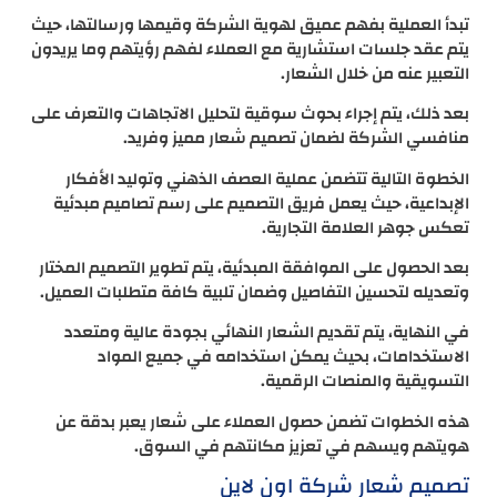
تبدأ العملية بفهم عميق لهوية الشركة وقيمها ورسالتها، حيث
يتم عقد جلسات استشارية مع العملاء لفهم رؤيتهم وما يريدون
التعبير عنه من خلال الشعار.
بعد ذلك، يتم إجراء بحوث سوقية لتحليل الاتجاهات والتعرف على
منافسي الشركة لضمان تصميم شعار مميز وفريد.
الخطوة التالية تتضمن عملية العصف الذهني وتوليد الأفكار
الإبداعية، حيث يعمل فريق التصميم على رسم تصاميم مبدئية
تعكس جوهر العلامة التجارية.
بعد الحصول على الموافقة المبدئية، يتم تطوير التصميم المختار
وتعديله لتحسين التفاصيل وضمان تلبية كافة متطلبات العميل.
في النهاية، يتم تقديم الشعار النهائي بجودة عالية ومتعدد
الاستخدامات، بحيث يمكن استخدامه في جميع المواد
التسويقية والمنصات الرقمية.
هذه الخطوات تضمن حصول العملاء على شعار يعبر بدقة عن
هويتهم ويسهم في تعزيز مكانتهم في السوق.
تصميم شعار شركة اون لاين