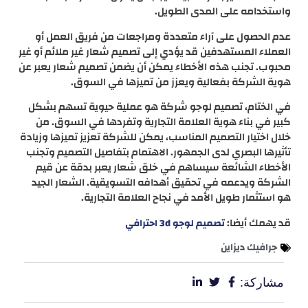
واستخدامه على المدى الطويل.
عدم الحصول على آراء متعددة ومراجعات من فريق العمل أو
العملاء المستهدفين قد يؤدي إلى تصميم شعار غير ملائم أو غير
محبوب. تجنب هذه الأخطاء يمكن أن يضمن تصميم شعار يعبر عن
هوية الشركة بفعالية ويعزز من تميزها في السوق.
في الختام، تصميم لوجو شركة هو عملية حيوية تسهم بشكل
كبير في بناء هوية العلامة التجارية وتفردها في السوق. من
خلال اختيار التصميم المناسب، يمكن للشركة تعزيز تميزها وزيادة
تأثيرها البصري لدى الجمهور. الاهتمام بتفاصيل التصميم وتجنب
الأخطاء الشائعة سيساهم في خلق شعار يعبر بدقة عن قيم
الشركة ويدعمه في تحقيق أهدافه التسويقية. الشعار الجيد
هو استثمار طويل الأمد في نجاح العلامة التجارية.
قد يهمك أيضا:
تصميم لوجو 3d احترافي
جرافيك ديزاين
مشاركة: