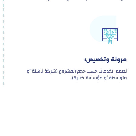
مرونة وتخصيص:
نصمم الخدمات حسب حجم المشروع (شركة ناشئة أو
متوسطة أو مؤسسة كبيرة).
هدفنا ليس تقديم خدمة واحدة!
بل توفير نظام تكاملي للمشاريع والأفراد لتسهيل
البناء – التسويق – التجارة – التعاقدات وغيرها