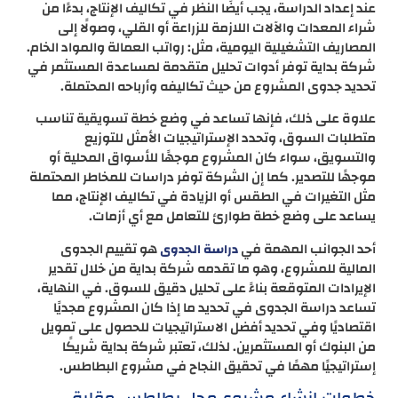
عند إعداد الدراسة، يجب أيضًا النظر في تكاليف الإنتاج، بدءًا من
شراء المعدات والآلات اللازمة للزراعة أو القلي، وصولًا إلى
المصاريف التشغيلية اليومية، مثل: رواتب العمالة والمواد الخام.
شركة بداية توفر أدوات تحليل متقدمة لمساعدة المستثمر في
تحديد جدوى المشروع من حيث تكاليفه وأرباحه المحتملة.
علاوة على ذلك، فإنها تساعد في وضع خطة تسويقية تناسب
متطلبات السوق، وتحدد الإستراتيجيات الأمثل للتوزيع
والتسويق، سواء كان المشروع موجهًا للأسواق المحلية أو
موجهًا للتصدير. كما إن الشركة توفر دراسات للمخاطر المحتملة
مثل التغيرات في الطقس أو الزيادة في تكاليف الإنتاج، مما
يساعد على وضع خطة طوارئ للتعامل مع أي أزمات.
أحد الجوانب المهمة في
هو تقييم الجدوى
دراسة الجدوى
المالية للمشروع، وهو ما تقدمه شركة بداية من خلال تقدير
الإيرادات المتوقعة بناءً على تحليل دقيق للسوق. في النهاية،
تساعد دراسة الجدوى في تحديد ما إذا كان المشروع مجديًا
اقتصاديًا وفي تحديد أفضل الاستراتيجيات للحصول على تمويل
من البنوك أو المستثمرين. لذلك، تعتبر شركة بداية شريكًا
إستراتيجيًا مهمًا في تحقيق النجاح في مشروع البطاطس.