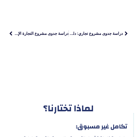
دراسة جدوى مشروع تجاري: دليل شامل لتحليل وتخطيط المشاريع الناجحة
دراسة جدوى مشروع التجارة الإلكترونية: خطوات وأساليب لضمان النجاح في السوق الرقمي
لماذا تختارنا؟
تكامل غير مسبوق: