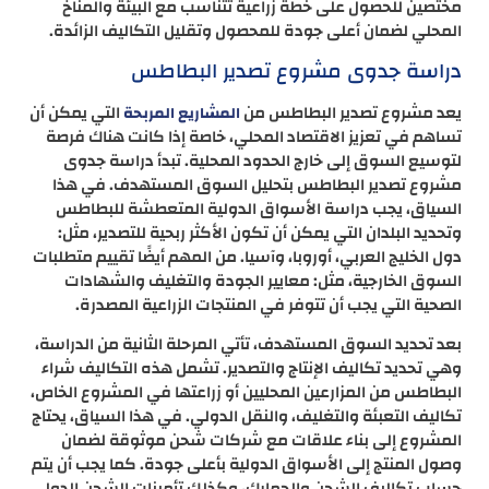
مختصين للحصول على خطة زراعية تتناسب مع البيئة والمناخ
المحلي لضمان أعلى جودة للمحصول وتقليل التكاليف الزائدة.
دراسة جدوى مشروع تصدير البطاطس
يعد مشروع تصدير البطاطس من
التي يمكن أن
المشاريع المربحة
تساهم في تعزيز الاقتصاد المحلي، خاصة إذا كانت هناك فرصة
لتوسيع السوق إلى خارج الحدود المحلية. تبدأ دراسة جدوى
مشروع تصدير البطاطس بتحليل السوق المستهدف. في هذا
السياق، يجب دراسة الأسواق الدولية المتعطشة للبطاطس
وتحديد البلدان التي يمكن أن تكون الأكثر ربحية للتصدير، مثل:
دول الخليج العربي، أوروبا، وآسيا. من المهم أيضًا تقييم متطلبات
السوق الخارجية، مثل: معايير الجودة والتغليف والشهادات
الصحية التي يجب أن تتوفر في المنتجات الزراعية المصدرة.
بعد تحديد السوق المستهدف، تأتي المرحلة الثانية من الدراسة،
وهي تحديد تكاليف الإنتاج والتصدير. تشمل هذه التكاليف شراء
البطاطس من المزارعين المحليين أو زراعتها في المشروع الخاص،
تكاليف التعبئة والتغليف، والنقل الدولي. في هذا السياق، يحتاج
المشروع إلى بناء علاقات مع شركات شحن موثوقة لضمان
وصول المنتج إلى الأسواق الدولية بأعلى جودة. كما يجب أن يتم
حساب تكاليف الشحن والجمارك، وكذلك تأمينات الشحن الدولي