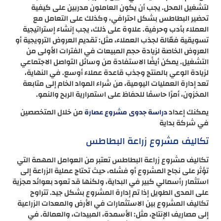
لتشغيل المحل. يجب أن يكون العاملون مدربين على كيفية
تحضير البطاطس بشكل احترافي، وكذلك على التعامل مع
العملاء بأدب وحرفية. علاوة على ذلك، يجب إنشاء إستراتيجية
تسويقية فعّالة لجذب العملاء، مثل: تقديم العروض الترويجية أو
العروض الخاصة لزيادة حجم المبيعات في الفترات الأولى من
التشغيل. يمكن أيضًا الاستفادة من وسائل التواصل الاجتماعي
لزيادة الوعي بالمنتج وجذب قاعدة عملاء أوسع. في النهاية،
تعد إدارة العمليات اليومية، من شراء المواد الخام إلى متابعة
المخزون، أمرًا حاسمًا للحفاظ على استمرارية الربح والنمو.
يمكنك إعداد
من خلال المتخصصين
دراسة جدوى مشروع عصارة
في شركة بداية
تكاليف مشروع زراعة البطاطس
تكاليف مشروع زراعة البطاطس تعتبر من العوامل المهمة التي
تؤثر على نجاح المشروع أو فشله، حيث تحتاج عملية الزراعة إلى
استثمار رأسمالي كبير في البداية، ولكنها قد تعود بعوائد مجزية
على المدى الطويل إذا تم إدارة المشروع بشكل جيد. تتراوح
تكاليف المشروع بين الاستثمارات في الأرض والمعدات الزراعية
إلى مصاريف الإنتاج، مثل: الأسمدة، المبيدات، والعمالة. في