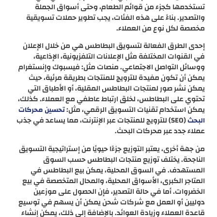
تستخدمها كجزء من قوائم الطعام، وحتى أسواق الجملة
والتصدير. بناءً على هذه الفئات، يجب تطوير حملات تسويقية
مخصصة لكل نوع من العملاء.
إحدى الطرق الفعالة لتسويق البطاطس هي من خلال الإعلان
في القنوات المختلفة مثل الإعلانات التلفزيونية، الإذاعية،
ووسائل التواصل الاجتماعي. منصات مثل: فيسبوك وإنستغرام
يمكن أن تكون مفيدة للترويج للمنتجات بطريقة مرئية، حيث
يمكن نشر صور لمنتجات البطاطس المقلية، أو الأطباق التي
تحتوي على البطاطس، لخلق ارتباط عاطفي مع العملاء. كذلك،
يمكن استخدام تقنيات التسويق الرقمي، مثل:
تحسين محركات
(SEO) للترويج للمنتجات عبر الإنترنت، مما يساعد في جذب
البحث
عملاء جدد عبر محركات البحث.
من جهة أخرى، يعتبر التوزيع جزءًا حيويًا من إستراتيجية التسويق
الناجحة. يختلف توزيع منتجات البطاطس حسب السوق
المستهدف. في السوق المحلية، يمكن بيع البطاطس في
المتاجر الكبرى، الأسواق المحلية، والمحال المتخصصة في بيع
الخضروات. أما في حالة التصدير، فإن الحصول على موزعين
دوليين أو العمل مع شركات شحن يمكن أن يسهم في توسيع
قاعدة العملاء وزيادة العوائد. بالإضافة إلى ذلك، يمكن إنشاء