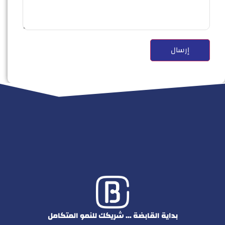
بداية القابضة … شريكك للنمو المتكامل