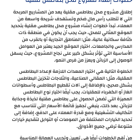
خطوات إنشاء مشروع محل بطاطس مقلية
إطلاق مشروع محل بطاطس مقلية يعد من المشاريع المربحة
التي لا تتطلب رأس مال ضخم وتستهدف شريحة واسعة من
العملاء. تبدأ خطوات إنشاء مشروع محل بطاطس مقلية بتحديد
الموقع المثالي للمحل، حيث يجب أن يكون في منطقة ذات
كثافة سكانية عالية، مثل: المناطق التجارية أو بالقرب من
المدارس والجامعات. اختيار الموقع الجيد يعتبر من العوامل
الأساسية التي تؤثر بشكل كبير على نجاح المشروع، حيث يسهل
الوصول إلى الزبائن ويعزز من فرص النمو.
الخطوة التالية هي اختيار المعدات اللازمة لإعداد البطاطس
المقلية، مثل: المقالي الصناعية، والثلاجات لتخزين البطاطس
بشكل صحيح، بالإضافة إلى آلات تقطيع البطاطس وأسطوانات
الغاز أو الكهرباء للمقليات. يجب أيضًا اختيار نوع البطاطس
المميزة التي تضمن الحصول على بطاطس مقلية لذيذة وجذابة
للزبائن. بعد ذلك، ينبغي تجهيز قائمة الأسعار التي تتناسب مع
التكاليف التشغيلية ومع قدرة العملاء على الدفع، إضافة إلى
تحديد الخيارات المختلفة من الصوصات أو التوابل لتقديم خيارات
متنوعة ترضي جميع الأذواق.
من أهم الخطوات أيضًا هي تعيين وتدريب العمالة المناسبة