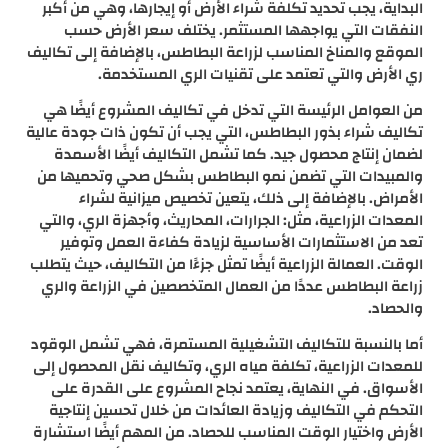
البداية، يجب تحديد تكلفة شراء الأرض أو إيجارها، وهي من أكبر
النفقات التي يواجهها المستثمر. يختلف سعر الأرض حسب
الموقع والمناخ المناسب لزراعة البطاطس، بالإضافة إلى تكاليف
ري الأرض والتي تعتمد على تقنيات الري المستخدمة.
من العوامل الرئيسة التي تدخل في تكاليف المشروع أيضًا هي
تكاليف شراء بذور البطاطس، التي يجب أن تكون ذات جودة عالية
لضمان إنتاج محصول جيد. كما تشمل التكاليف أيضًا الأسمدة
والمبيدات التي تضمن نمو البطاطس بشكل صحي وتحميها من
الأمراض. بالإضافة إلى ذلك، يتعين تخصيص ميزانية لشراء
المعدات الزراعية، مثل: الجرارات، المحاريث، وأجهزة الري، والتي
تعد من الاستثمارات الأساسية لزيادة كفاءة العمل وتوفير
الوقت. العمالة الزراعية أيضًا تمثل جزءًا من التكاليف، حيث يتطلب
زراعة البطاطس عددًا من العمال المتخصصين في الزراعة والري
والحصاد.
أما بالنسبة للتكاليف التشغيلية المستمرة، فهي تشمل الوقود
للمعدات الزراعية، تكلفة مياه الري، وتكاليف نقل المحصول إلى
الأسواق. في النهاية، يعتمد نجاح المشروع على القدرة على
التحكم في التكاليف وزيادة العائدات من خلال تحسين إنتاجية
الأرض واختيار الوقت المناسب للحصاد. من المهم أيضًا استشارة