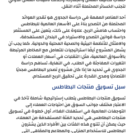
لتجنب الخسائر المحتملة أثناء النقل.
أحد العناصر المهمة في دراسة الجدوى هو تقدير العوائد
المحتملة من التصدير بناءً على الأسعار العالمية للبطاطس
واحتساب هامش الربح. علاوة على ذلك، يتعين على المستثمر
دراسة قوانين التصدير والاستيراد في البلدان المستهدفة،
والامتثال للأنظمة البيئية والصحية المحلية والدولية. كما يجب أن
يشمل المشروع أيضًا استراتيجيات للتعامل مع المخاطر المرتبطة
بالأسواق العالمية، مثل: التقلبات في أسعار العملات أو
التغيرات المفاجئة في الطلب. في النهاية، تساهم دراسة
الجدوى في تحديد ما إذا كان مشروع تصدير البطاطس مجديًا
اقتصاديًا ومدى القدرة على تحقيق الربح المستدام.
سبل تسويق منتجات البطاطس
تسويق منتجات البطاطس يتطلب إستراتيجية شاملة تأخذ في
الاعتبار مختلف جوانب السوق من احتياجات العملاء إلى
التوجهات العالمية في استهلاك الغذاء. أول خطوة في تسويق
منتجات البطاطس هي تحديد الفئة المستهدفة من العملاء،
حيث يمكن أن تتنوع هذه الفئات بين الأفراد الذين يشترون
البطاطس للاستخدام المنزلي، والمطاعم والمقاهي التي