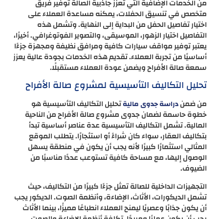
من الخدمات الإضافية التي تعزز جاذبية الصالة توفير فريق
متخصص في تنسيق الحفلات، يمكنه مساعدة العملاء على
اختيار تفاصيل الحفل من البداية إلى النهاية. وتشمل هذه
التفاصيل اختيار الزهور، الموسيقى، والتصوير الفوتوغرافي. أخيرًا،
يعتبر توفير مواقف سيارات كافية ومرافق نظيفة ومجهزة جزءًا
أساسيًا من تجربة العملاء. تقديم هذه الخدمات بجودة عالية يعزز
سمعة صالة الأفراح ويضمن عودة العملاء مستقبلًا.
تحليل التكاليف التأسيسية لمشروع صالة الأفراح
من ضمن
تحليل التكاليف التأسيسية هو
دراسة جدوى مالية
خطوة حاسمة لضمان جدوى مشروع صالة الأفراح من الناحية
المالية. تشمل التكاليف التأسيسية عدة عناصر أساسية تبدأ
بتكاليف العقار، سواء كان شراءً أو استئجارًا. يتطلب الموقع
المثالي استثمارًا كبيرًا لأنه يجب أن يكون في منطقة يسهل
الوصول إليها، مع مساحة كافية تستوعب عددًا مناسبًا من
الضيوف.
التجهيزات الداخلية للصالة تمثل جزءًا كبيرًا من التكاليف، حيث
تشمل الديكورات، الأثاث، الإضاءة، وأنظمة الصوت. الديكور يجب
أن يكون جذابًا وعصريًا ليمنح العملاء انطباعًا مميزًا، بينما الأثاث
يجب أن يكون عمليًا ومريحًا. تكلفة أنظمة الإضاءة والصوت