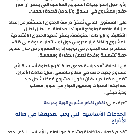
رؤى حول إستراتيجيات التسويق المناسبة التي يمكن أن تعزز
حضور المشروع في السوق وتزيد من قاعدة العملاء.
على المستوى المالي، تُمكن دراسة الجدوى المستثمر من إعداد
ميزانية واقعية وتوقع العوائد المحتملة. من خلال تحليل
التكاليف والإيرادات المتوقعة، يمكن تحديد الجدوى الاقتصادية
للمشروع واتخاذ قرار مدروس حول الاستثمار. علاوة على ذلك،
تسهم دراسة الجدوى في توجيه إدارة المشروع من خلال تقديم
خطة تشغيلية واضحة تضمن الكفاءة والفعالية.
في النهاية، تُعد دراسة جدوى صالة أفراح خطوة أساسية لأي
مشروع جديد، خاصة في قطاع تنافسي، مثل: صالات الأفراح.
تضمن هذه الدراسة أن يكون المشروع مُعدًا بشكل جيد
لمواجهة التحديات وتحقيق النجاح في سوق متطلب
وديناميكي.
تعرف على:
أفضل أفكار مشاريع قوية ومربحة
الخدمات الأساسية التي يجب تقديمها في صالة
الأفراح
تقديم خدمات متكاملة وشاملة هو العامل الأساسي الذي يحدد