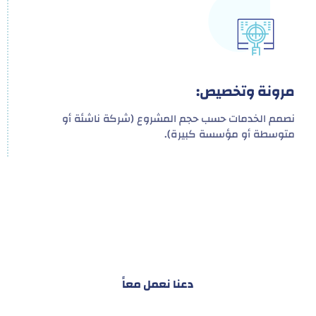
مرونة وتخصيص:
نصمم الخدمات حسب حجم المشروع (شركة ناشئة أو
متوسطة أو مؤسسة كبيرة).
هدفنا ليس تقديم خدمة واحدة!
بل توفير نظام تكاملي للمشاريع والأفراد لتسهيل
البناء – التسويق – التجارة – التعاقدات وغيرها
دعنا نعمل معاً