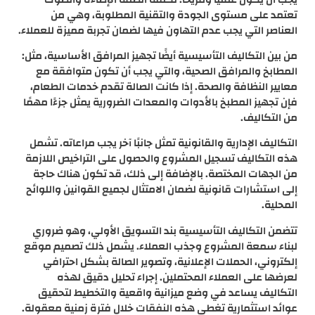
تعتمد على مستوى الجودة والتقنية المطلوبة، وهي من
العناصر التي يجب عدم التهاون فيها لضمان تجربة مميزة للعملاء.
من بين التكاليف التأسيسية أيضًا تجهيز المرافق الأساسية، مثل:
المطابخ والمرافق الصحية، والتي يجب أن تكون متوافقة مع
معايير النظافة والصحة. إذا كانت الصالة تقدم خدمات الطعام،
فإن تجهيز المطبخ بالأدوات والمعدات الضرورية يمثل جزءًا مهمًا
من التكاليف.
التكاليف الإدارية والقانونية تمثل جانبًا آخر يجب مراعاته. تشمل
هذه التكاليف تسجيل المشروع والحصول على التراخيص اللازمة
من الجهات المختصة. بالإضافة إلى ذلك، قد تكون هناك حاجة
إلى استشارات قانونية لضمان الامتثال لجميع القوانين واللوائح
المحلية.
تتضمن التكاليف التأسيسية بند التسويق الأولي، وهو ضروري
لبناء سمعة المشروع وجذب العملاء. يشمل ذلك تصميم موقع
إلكتروني، الحملات الإعلانية، وتصوير الصالة بشكل احترافي
لعرضها على العملاء المحتملين. إجراء تحليل دقيق لهذه
التكاليف يساعد في وضع ميزانية واقعية والتخطيط لتحقيق
عوائد استثمارية تغطي هذه النفقات خلال فترة زمنية معقولة.