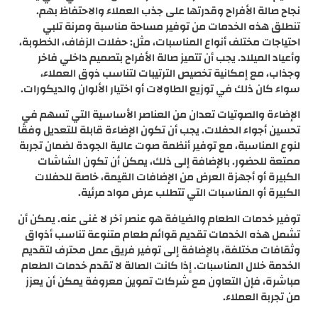
نجاح صالة الأفراح وقدرتها على جذب العملاء والاحتفاظ بهم.
تنطلق هذه الخدمات من توفير مساحة مناسبة ومرنة تلبي
احتياجات مختلف أنواع المناسبات، مثل: حفلات الزفاف، الخطوبة،
وأعياد الميلاد. يجب أن تتميز صالة الأفراح بتصميم داخلي فاخر
وجذاب، مع إمكانية تخصيص الترتيبات لتناسب ذوق العملاء،
سواء كان ذلك في توزيع الطاولات أو اختيار الألوان والديكورات.
الإضاءة والصوتيات تعدان من العناصر الأساسية التي تسهم في
تحسين أجواء الحفلات. يجب أن تكون الإضاءة قابلة للتعديل وفقًا
لنوع المناسبة، مع توفير أنظمة صوت عالية الجودة لضمان تجربة
ممتعة للحضور. بالإضافة إلى ذلك، يمكن أن تكون الشاشات
الكبيرة أو أجهزة العرض من الإضافات القيمة، خاصة للحفلات
الكبيرة أو المناسبات التي تتطلب عرض مواد مرئية.
توفير خدمات الطعام والضيافة هو عنصر آخر لا غنى عنه. يمكن أن
تشمل هذه الخدمات تقديم قوائم طعام متنوعة تناسب أذواق
وثقافات مختلفة، بالإضافة إلى توفير فريق عمل محترف لتقديم
الخدمة خلال المناسبات. إذا كانت الصالة لا تقدم خدمات الطعام
مباشرة، فإن التعاون مع شركات تموين معروفة يمكن أن يعزز
من تجربة العملاء.