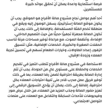
فرصة استثمارية واعدة يمكن أن تحقق عوائد كبيرة
للمستثمرين.
أحد أهم عوامل نجاح مشروع صالة الأفراح هو الموقع. يجب أن
يكون موقع الصالة إستراتيجيًا، يسهل الوصول إليه ويقع في
منطقة تخدم الفئة المستهدفة. بالإضافة إلى ذلك، يجب أن
تكون الصالة مجهزة تجهيزًا حديثًا من حيث التصميم الداخلي،
الإضاءة، وأنظمة الصوت، مع مراعاة توفير مساحات مرنة تناسب
الحفلات الصغيرة والكبيرة. الخدمات الإضافية، مثل: تنسيق
الزهور، إعداد الطاولات، وخيارات الطعام تسهم في تحسين تجربة
العملاء وزيادة الإقبال.
الاستدامة في مشروع صالة الأفراح تتطلب التميز في تقديم
الخدمات والحفاظ على مستوى عالٍ من الجودة. يجب أن تتم
إدارة الصالة بطريقة احترافية تضمن رضا العملاء، بما في ذلك
توفير فريق عمل مدرب قادر على تلبية احتياجات العملاء بكل
احترافية. إضافة إلى ذلك، يمكن أن يؤدي التسويق الرقمي إلى
تعزيز حضور الصالة وجذب المزيد من العملاء، من خلال عرض صور
وفيديوهات للأحداث السابقة والتفاعل مع العملاء على منصات
التواصل الاجتماعي.