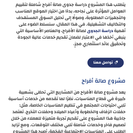
يتطلب هذا المشروع دراسة جدوى صالة أفراح شاملة لتقييم
العوامل المؤثرة على نجاحه، بدءًا من اختيار الموقع المناسب
والتجهيزات المطلوبة، وصولًا إلى تحليل السوق المستهدف
والتكاليف التشغيلية. في هذا المقال، سنسلط الضوء على
أهمية
لصالة الأفراح، والعناصر الأساسية التي
دراسة الجدوى
ينبغي أخذها في الاعتبار لضمان تقديم خدمات عالية الجودة
وتحقيق عائد استثماري مجزٍ.
مشروع صالة أفراح
يعد مشروع صالة الأفراح من المشاريع التي تحظى بشعبية
كبيرة في قطاع المناسبات، نظرًا لما تقدمه من خدمات أساسية
تلبي احتياجات المجتمع في تنظيم المناسبات الخاصة، مثل:
حفلات الزفاف والخطوبة وأعياد الميلاد وحفلات التخرج. تعتمد
جاذبية هذا المشروع على تقديم تجربة متميزة للعملاء من خلال
تصميم فاخر وخدمات شاملة تلبي مختلف التوقعات. ومع تزايد
الطلب على المناسبات الاجتماعية الفخمة، أصبح هذا المشروع