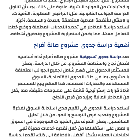
للمشروع، مثل: تحديد الهيكل الإداري، عمليات التشغيل،
والاحتياجات من الموارد البشرية. علاوة على ذلك، يجب أن تتناول
الدراسة الجوانب القانونية، مثل: التراخيص المطلوبة، التأمينات،
والامتثال للأنظمة المحلية المتعلقة بالصحة والسلامة. أخيرًا،
تساعد دراسة المخاطر في تحديد التحديات المحتملة ووضع خطط
للتعامل معها، مما يضمن استمرارية المشروع وتحقيق أهدافه.
أهمية دراسة جدوى مشروع صالة أفراح
تعد
مشروع صالة أفراح أداة أساسية
دراسة جدوى تسويقية
لضمان نجاح واستدامة المشروع. من خلال الدراسة، يمكن
للمستثمر الحصول على فهم شامل لجميع الجوانب المتعلقة
بالمشروع، بما في ذلك الجدوى الاقتصادية، السوق
المستهدف، والتحديات المحتملة. هذا الفهم يتيح للمستثمر
اتخاذ قرارات إستراتيجية قائمة على معلومات دقيقة، مما يقلل
من المخاطر المالية ويزيد من فرص النجاح.
تساعد دراسة الجدوى في تقييم مدى استجابة السوق لفكرة
المشروع وتحديد فرص التوسع والنمو. من خلال تحليل
المنافسين، يمكن التعرف على الفجوات الموجودة في السوق
والعمل على استغلالها من خلال تقديم خدمات مميزة تلبي
احتياجات العملاء بشكل أفضل. بالإضافة إلى ذلك، تقدم الدراسة