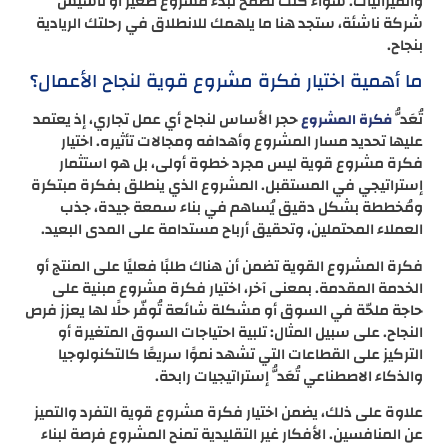
والميزانيات. سواء كنت تطمح لبدء مشروع صغير أو تأسيس
شركة ناشئة، ستجد هنا ما يلهمك للانطلاق في رحلتك الريادية
بنجاح.
ما أهمية اختيار فكرة مشروع قوية لنجاح الأعمال؟
تُعَدُّ
حجر الأساس لنجاح أي عمل تجاري، إذ يعتمد
فكرة المشروع
عليها تحديد مسار المشروع وأهدافه ومجالات تأثيره. اختيار
فكرة مشروع قوية ليس مجرد خطوة أولى، بل هو استثمار
إستراتيجي في المستقبل. المشروع الذي ينطلق بفكرة مبتكرة
ومُخططة بشكل دقيق يُساهم في بناء سمعة جيدة، جذب
العملاء المحتملين، وتحقيق أرباح مستدامة على المدى البعيد.
فكرة المشروع القوية تضمن أن هناك طلبًا فعليًا على المنتج أو
الخدمة المقدمة. بمعنى آخر، اختيار فكرة مشروع مبنية على
حاجة ملحّة في السوق أو مشكلة شائعة تُوفّر حلًا لها يعزز فرص
النجاح. على سبيل المثال: تلبية احتياجات السوق المتغيرة أو
التركيز على القطاعات التي تشهد نموًا سريعًا كالتكنولوجيا
والذكاء الاصطناعي تُعَدُّ إستراتيجيات رابحة.
علاوة على ذلك، يضمن اختيار فكرة مشروع قوية التفرد والتميز
عن المنافسين. الأفكار غير التقليدية تمنح المشروع فرصة لبناء