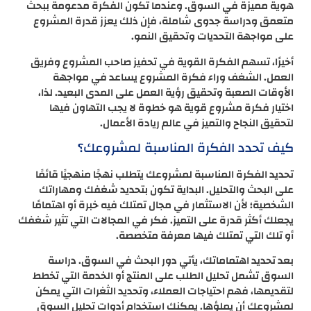
هوية مميزة في السوق. وعندما تكون الفكرة مدعومة ببحث
متعمق ودراسة جدوى شاملة، فإن ذلك يعزز قدرة المشروع
على مواجهة التحديات وتحقيق النمو.
أخيرًا، تسهم الفكرة القوية في تحفيز صاحب المشروع وفريق
العمل. الشغف وراء فكرة المشروع يساعد في مواجهة
الأوقات الصعبة وتحقيق رؤية العمل على المدى البعيد. لذا،
اختيار فكرة مشروع قوية هو خطوة لا يجب التهاون فيها
لتحقيق النجاح والتميز في عالم ريادة الأعمال.
كيف تحدد الفكرة المناسبة لمشروعك؟
تحديد الفكرة المناسبة لمشروعك يتطلب نهجًا منهجيًا قائمًا
على البحث والتحليل. البداية تكون بتحديد شغفك ومهاراتك
الشخصية؛ لأن الاستثمار في مجال تمتلك فيه خبرة أو اهتمامًا
يجعلك أكثر قدرة على التميز. فكر في المجالات التي تثير شغفك
أو تلك التي تمتلك فيها معرفة متخصصة.
بعد تحديد اهتماماتك، يأتي دور البحث في السوق. دراسة
السوق تشمل تحليل الطلب على المنتج أو الخدمة التي تخطط
لتقديمها، فهم احتياجات العملاء، وتحديد الثغرات التي يمكن
لمشروعك أن يملؤها. يمكنك استخدام أدوات تحليل السوق