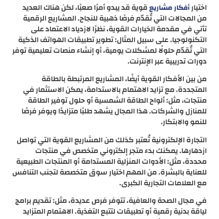
اختيار
قوية قد يبدو أمرًا صعبًا، لكن هناك العديد
أفكار مشاريع
من المجالات التي تُقدّم فرصًا ذهبية للنجاح. المشاريع الرقمية
تأتي في مقدمة الخيارات القوية، نظرًا لازدياد الاعتماد على
التكنولوجيا. على سبيل المثال: تطوير تطبيقات الهواتف الذكية
التي تُقدّم حلولًا لمشكلات يومية، أو إنشاء منصات تعليمية توفر
دورات تدريبية عبر الإنترنت.
من بين الأفكار القوية أيضًا، المشاريع المرتبطة بالطاقة
المتجددة. مع تزايد الاهتمام بالاستدامة، يمكن الاستثمار في
منتجات، مثل: ألواح الطاقة الشمسية أو حلول توفير الطاقة
للمنازل والشركات. هذا المجال يشهد طلبًا متزايدًا ويوفر فرصًا
للنمو والابتكار.
التجارة الإلكترونية تُعتبر كذلك من المشاريع القوية التي تواصل
ازدهارها. يمكنك بدء متجر إلكتروني متخصص في منتجات
محددة، مثل: الأدوات المنزلية المستدامة أو المنتجات الطبيعية
للعناية بالبشرة. من المهم اختيار سوق متخصصة لتجنب التنافس
مع العلامات التجارية الكبرى.
في مجال الصحة والعافية، تتوفر فرص عديدة، مثل: تقديم برامج
لياقة بدنية رقمية أو تطبيقات لتتبع التغذية. الاهتمام المتزايد