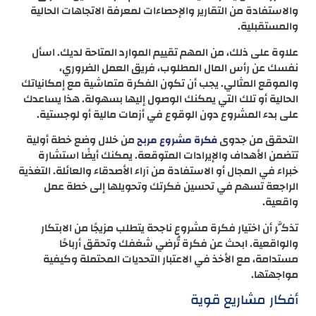
والاستفادة من التقارير والإحصاءات لمعرفة الاتجاهات الحالية
والمستقبلية.
علاوة على ذلك، من المهم تقييم الموارد المتاحة لديك. اسأل
نفسك عن رأس المال المطلوب، فريق العمل الضروري،
والموقع المثالي. يجب أن تكون الفكرة متماشية مع إمكانياتك
الحالية أو تلك التي يمكنك الوصول إليها بسهولة. هذا يساعدك
على بدء المشروع دون الوقوع في أزمات مالية أو لوجستية.
التحقق من جدوى
من خلال وضع خطة أولية
فكرة مشروع مربح
تتضمن الأهداف والإيرادات المتوقعة. يمكنك أيضًا استشارة
خبراء في المجال أو الاستفادة من آراء الأصدقاء والعائلة. التغذية
الراجعة تسهم في تحسين فكرتك وتحويلها إلى خطة عمل
واقعية.
تذكَّر أن اختيار فكرة مشروع ناجحة يتطلب مزيجًا من الابتكار
والواقعية. ابحث عن فكرة تُرضي شغفك وتحقق أرباحًا
مستدامة، مع الأخذ في الاعتبار التحديات المحتملة وكيفية
مواجهتها.
أفكار مشاريع قوية