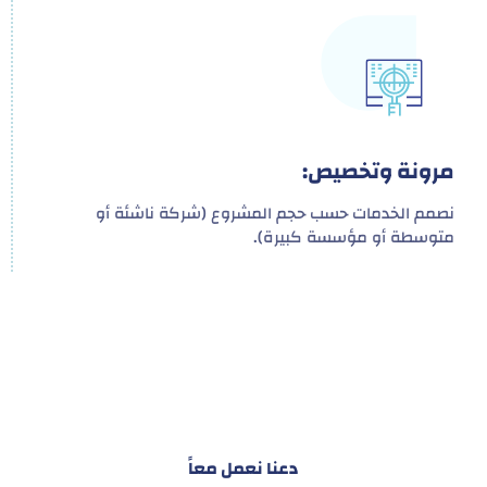
مرونة وتخصيص:
نصمم الخدمات حسب حجم المشروع (شركة ناشئة أو
متوسطة أو مؤسسة كبيرة).
هدفنا ليس تقديم خدمة واحدة!
بل توفير نظام تكاملي للمشاريع والأفراد لتسهيل
البناء – التسويق – التجارة – التعاقدات وغيرها
دعنا نعمل معاً