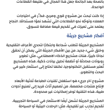
بالصحة بعد الجائحة جعل هذا المجال في طليعة القطاعات
الواعدة.
إذا كنت تبحث عن مشروع قوي ومربح، فكِّر في احتياجات
العملاء وتوجّه نحو القطاعات التي تشهد نموًا مستدامًا. النجاح
يعتمد على تميزك في تقديم قيمة مضافة للسوق.
أفكار مشاريع جريئة
المشاريع الجريئة تتطلب شجاعة وابتكارًا لتحدي الأعراف التقليدية
وخلق شيء جديد. من بين الأفكار الجريئة التي يمكن أن تحقق
نجاحًا كبيرًا، هناك مشاريع الذكاء الاصطناعي، مثل: تطوير
روبوتات محادثة أو أنظمة تحليل بيانات ذكية. هذه المشاريع
تُعتبر مستقبل التكنولوجيا، لكنها تحتاج إلى استثمار كبير في
البحث والتطوير.
مشروع آخر جريء هو استغلال تقنيات الطباعة ثلاثية الأبعاد
لإنتاج منتجات مخصصة. من تصميم أثاث فريد إلى تصنيع أدوات
طبية، هذه التقنية توفر إمكانيات غير محدودة.
المشاريع الجريئة تشمل أيضًا الاستثمار في السياحة التجريبية.
تقديم تجارب غير تقليدية، مثل: الرحلات البيئية أو السياحة