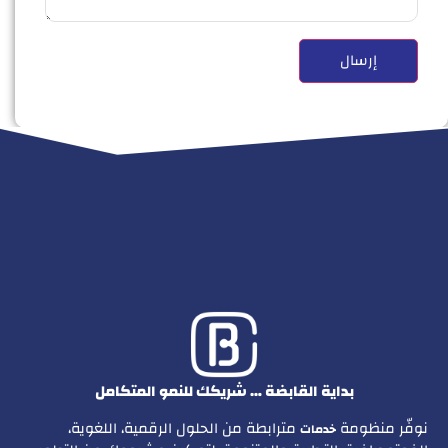
بداية القابضة … شريكك للنمو المتكامل
نوفّر منظومة
مترابطة من الحلول الرقمية، اللغوية،
خدمات