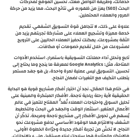
خدماتك، وطريقة التواصل معك. تحسين الموقع لمحركات
البحث (SEO) يعزز من ظهوره في نتائج البحث، مما يزيد من حركة
المرور والعملاء المحتملين.
علاوة على ذلك، لا تتجاهل قوة التسويق الشفهي. تقديم
خدمة مميزة وتشجيع العملاء على مشاركة تجربتهم يزيد من
الثقة بمشروعك. يمكنك تحفيز العملاء الحاليين على الترويج
لمشروعك من خلال تقديم خصومات أو مكافآت.
تابع وتحلل أداء حملاتك التسويقية باستمرار. استخدم الأدوات
المتاحة، مثل: Google Analytics لمعرفة ما ينجح وما يحتاج إلى
تحسين. التسويق ليس عملية لمرة واحدة، بل هو جهد مستمر
يتطلب التكيف مع التغيرات لضمان النجاح.
في ختام هذا المقال، نجد أن اختيار أفكار مشاريع قوية هو البداية
الحقيقية لأية رحلة ريادية ناجحة. الأفكار المبتكرة والمبنية على
تحليل السوق واحتياجات العملاء تُعَدُّ المفتاح للتميز في عالم
الأعمال المتغير. استثمار الوقت والجهد في البحث والتخطيط
يُسهم في تحويل الأفكار إلى مشاريع ناجحة ومربحة. تذكّر أن
الشغف والالتزام هما الوقود الأساسي لدفع مشروعك نحو
النجاح. لا تخشَ من تجربة أفكار جديدة وجرّاءة الخطوة الأولى،
فالابتكار والمثابرة هما سلاحك لبناء مستقبل مليء بالإنجازات.