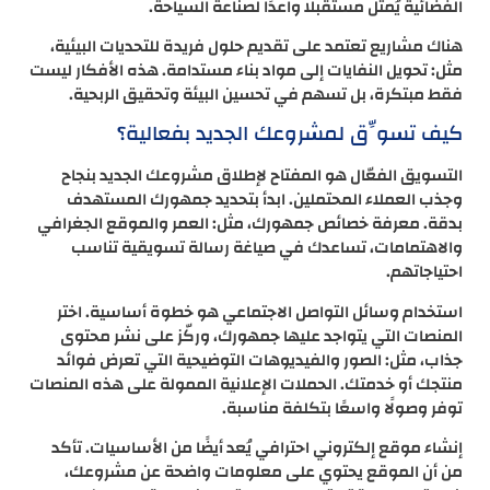
الفضائية يُمثل مستقبلًا واعدًا لصناعة السياحة.
هناك مشاريع تعتمد على تقديم حلول فريدة للتحديات البيئية،
مثل: تحويل النفايات إلى مواد بناء مستدامة. هذه الأفكار ليست
فقط مبتكرة، بل تسهم في تحسين البيئة وتحقيق الربحية.
كيف تسوِّق لمشروعك الجديد بفعالية؟
التسويق الفعّال هو المفتاح لإطلاق مشروعك الجديد بنجاح
وجذب العملاء المحتملين. ابدأ بتحديد جمهورك المستهدف
بدقة. معرفة خصائص جمهورك، مثل: العمر والموقع الجغرافي
والاهتمامات، تساعدك في صياغة رسالة تسويقية تناسب
احتياجاتهم.
استخدام وسائل التواصل الاجتماعي هو خطوة أساسية. اختر
المنصات التي يتواجد عليها جمهورك، وركّز على نشر محتوى
جذاب، مثل: الصور والفيديوهات التوضيحية التي تعرض فوائد
منتجك أو خدمتك. الحملات الإعلانية الممولة على هذه المنصات
توفر وصولًا واسعًا بتكلفة مناسبة.
إنشاء موقع إلكتروني احترافي يُعد أيضًا من الأساسيات. تأكد
من أن الموقع يحتوي على معلومات واضحة عن مشروعك،