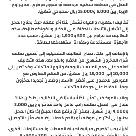
المحل في منطقة سكنية مزدحمة أو سوق مركزي، قد يتراوح
الإيجار بين 5,000 و15,000 ريال سعودي شهريًا.
تكاليف الكهرباء والمياه تشكل بندًا آخر مهمًا، حيث يحتاج المحل
إلى تشغيل الثلاجات للحفاظ على الخضار والفواكه طازجة. هذه
التكاليف قد تتراوح بين 500 و1,500 ريال شهريًا، حسب عدد
الأجهزة المستخدمة وكفاءة استهلاكها للطاقة.
بالإضافة إلى ذلك، تحتاج التكاليف التشغيلية إلى تضمين تكلفة
شراء المخزون الشهري من الخضار والفواكه. هذه التكاليف
تعتمد على حجم المبيعات اليومية وتنوع المنتجات، وقد تصل إلى
10,000 إلى 15,000 ريال شهريًا. من المهم التفاوض مع
الموردين للحصول على أفضل الأسعار وضمان تجديد المخزون
يوميًا للحفاظ على جودة المنتجات.
رواتب الموظفين تمثل بندًا أساسيًا في التكاليف إذا كان هناك
عمال في المحل. تكلفة راتب عامل واحد قد تتراوح بين 3,000
و4,000 ريال شهريًا. يمكن أن يرتفع هذا المبلغ إذا كان المحل
يحتاج إلى أكثر من موظف أو يقدم خدمات إضافية، مثل: التوصيل.
أخيرًا، يجب تخصيص ميزانية لصيانة المعدات والمستلزمات الأخرى،
مثل: الأرفف والثلاجات، والتي قد تتراوح بين 300 و500 ريال