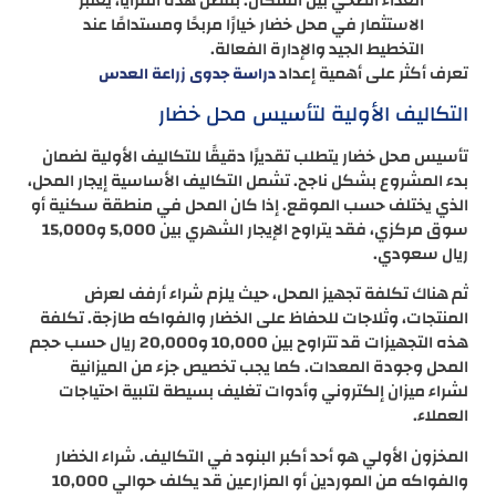
الغذاء الصحي بين السكان. بفضل هذه المزايا، يُعتبر
الاستثمار في محل خضار خيارًا مربحًا ومستدامًا عند
التخطيط الجيد والإدارة الفعالة.
تعرف أكثر على أهمية إعداد
دراسة جدوى زراعة العدس
التكاليف الأولية لتأسيس محل خضار
تأسيس محل خضار يتطلب تقديرًا دقيقًا للتكاليف الأولية لضمان
بدء المشروع بشكل ناجح. تشمل التكاليف الأساسية إيجار المحل،
الذي يختلف حسب الموقع. إذا كان المحل في منطقة سكنية أو
سوق مركزي، فقد يتراوح الإيجار الشهري بين 5,000 و15,000
ريال سعودي.
ثم هناك تكلفة تجهيز المحل، حيث يلزم شراء أرفف لعرض
المنتجات، وثلاجات للحفاظ على الخضار والفواكه طازجة. تكلفة
هذه التجهيزات قد تتراوح بين 10,000 و20,000 ريال حسب حجم
المحل وجودة المعدات. كما يجب تخصيص جزء من الميزانية
لشراء ميزان إلكتروني وأدوات تغليف بسيطة لتلبية احتياجات
العملاء.
المخزون الأولي هو أحد أكبر البنود في التكاليف. شراء الخضار
والفواكه من الموردين أو المزارعين قد يكلف حوالي 10,000