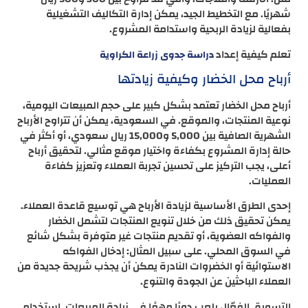
شهريًا. مع التخطيط الجيد، يمكن إدارة التكاليف التشغيلية
بفعالية لزيادة الربحية واستدامة المشروع.
تعلم كيفية إعداد
دراسة جدوى زراعة الكراوية
أرباح محل الخضار وكيفية زيادتها
أرباح محل الخضار تعتمد بشكل كبير على حجم المبيعات اليومية،
نوعية المنتجات، والموقع. في السعودية، يمكن أن تتراوح الأرباح
الشهرية الصافية بين 5,000 و15,000 ريال سعودي، أو أكثر في
حالة إدارة المشروع بكفاءة واختيار موقع مثالي. لتحقيق أرباح
أعلى، يجب التركيز على تحسين تجربة العملاء وتعزيز كفاءة
العمليات.
إحدى الطرق الأساسية لزيادة الأرباح هي توسيع قاعدة العملاء.
يمكن تحقيق ذلك من خلال تنويع المنتجات لتشمل الخضار
والفواكه العضوية، أو تقديم منتجات غير متوفرة بشكل شائع
في السوق المحلي. على سبيل المثال: إدخال الفواكه
الاستوائية أو الخضروات النادرة يمكن أن يجذب شريحة جديدة من
العملاء الباحثين عن الجودة والتنوع.
التسويق الفعّال يلعب دورًا مهمًا في زيادة المبيعات. استخدام