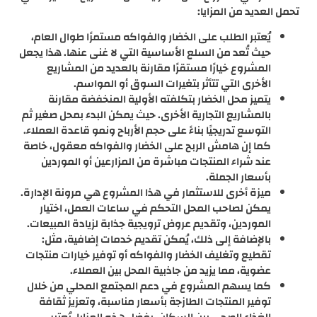
تحمل العديد من المزايا:
يُعتبر الطلب على الخضار والفواكه مستمرًا طوال العام،
حيث تُعد من السلع الأساسية التي لا غنى عنها. هذا يجعل
المشروع خيارًا مستقرًا مقارنة بالعديد من المشاريع
الأخرى التي تتأثر بتغيرات السوق أو المواسم.
يتميز محل الخضار بتكلفته الأولية المنخفضة مقارنة
بالمشاريع التجارية الأخرى. حيث يمكن البدء بمحل صغير ثم
التوسع تدريجيًا بناءً على حجم الأرباح ونمو قاعدة العملاء.
كما إن هامش الربح على الخضار والفواكه معقول، خاصة
عند شراء المنتجات مباشرة من المزارعين أو الموردين
بأسعار الجملة.
ميزة أخرى للاستثمار في هذا المشروع هي مرونة الإدارة.
يمكن لصاحب المحل التحكم في ساعات العمل، اختيار
الموردين، وتقديم عروض ترويجية جذابة لزيادة المبيعات.
بالإضافة إلى ذلك، يُمكن تقديم خدمات إضافية، مثل:
تقطيع وتغليف الخضار والفواكه أو توفير خيارات منتجات
عضوية، مما يزيد من جاذبية المحل بين العملاء.
كما يسهم المشروع في دعم المجتمع المحلي من خلال
توفير المنتجات الطازجة بأسعار مناسبة، وتعزيز ثقافة