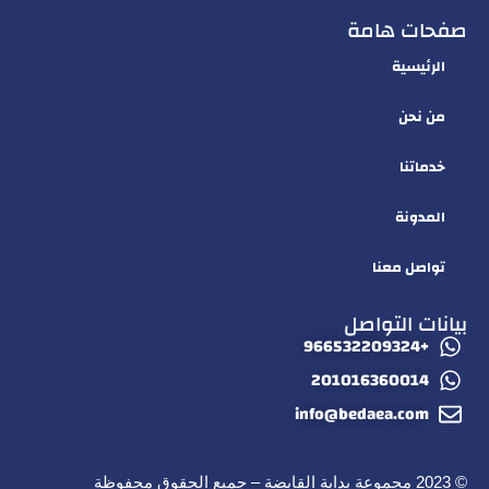
صفحات هامة
الرئيسية
من نحن
خدماتنا
المدونة
تواصل معنا
بيانات التواصل
+966532209324
201016360014
info@bedaea.com
© 2023 مجموعة بداية القابضة – جميع الحقوق محفوظة