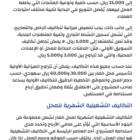
إلى 15,000 ريال، حسب كمية ونوعية المنتجات التي يخطط
المحل لبيعها. يُفضل التنويع في البداية لتلبية مختلف احتياجات
العملاء.
إلى جانب ذلك، يجب تخصيص ميزانية لتكاليف الرخص والتصاريح،
التي تشمل تسجيل النشاط التجاري وتلبية المتطلبات البلدية،
وقد تصل تكلفتها إلى 5,000 ريال. لا يمكن تجاهل تكاليف
التسويق الأولي، مثل: اللافتات الجذابة للمحل أو الإعلانات
المحلية، والتي قد تتراوح بين 3,000 و5,000 ريال.
عند حساب جميع هذه التكاليف، يمكن أن تتراوح الميزانية الأولية
لتأسيس محل خضار بين 30,000 و60,000 ريال سعودي، حسب
حجم المحل والموقع. التخطيط الدقيق للتكاليف الأولية يساعد
صاحب المشروع على الانطلاق بثقة وضمان تحقيق أرباح
مستدامة في المستقبل.
التكاليف التشغيلية الشهرية للمحل
التكاليف التشغيلية الشهرية لمحل خضار تشمل مجموعة من
البنود الأساسية التي تؤثر على صافي الأرباح وتحدد مدى
استدامة المشروع. أحد العناصر الرئيسة في التكاليف التشغيلية
هو إيجار المحل، الذي يختلف حسب الموقع وحجم المحل. إذا كان