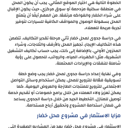
الخطوة التالية هي اختيار الموقع المثالي. يجب أن يكون المحل
في منطقة سكنية مزدحمة أو سوق مركزي، حيث يكون الإقبال
على شراء الخضار والفواكه مرتفعًا. من المهم أيضًا أن يتمتع
المحل بسهولة الوصول والمواقف الكافية للسيارات لتوفير
تجربة مريحة للعملاء.
في دراسة جدوى لمحل خضار تأتي مرحلة تقدير التكاليف. تتضمن
هذه التكاليف الإيجار، تجهيز المحل بالأرفف والثلاجات، وشراء
المخزون الأولي. بالإضافة إلى ذلك، يجب حساب تكاليف التشغيل
الشهرية، مثل: الكهرباء، المياه، والرواتب، للحصول على رؤية
شاملة للنفقات والإيرادات المحتملة.
وفي نهاية إعداد دراسة جدوى لمحل خضار يجب وضع خطة
تسويقية فعّالة للترويج للمحل. يمكن استخدام وسائل التواصل
الاجتماعي للترويج للمنتجات الطازجة والعروض اليومية. كما
يمكن تعزيز ولاء العملاء من خلال برامج خصومات أو تقديم خدمة
توصيل للمنازل. التخطيط الجيد من خلال دراسة الجدوى يساعد
في ضمان استدامة المشروع وتحقيق أرباح مستدامة.
مزايا الاستثمار في مشروع محل خضار
الاستثمار في مشروع محل خضار يعد من المشاريع الصغيرة التي