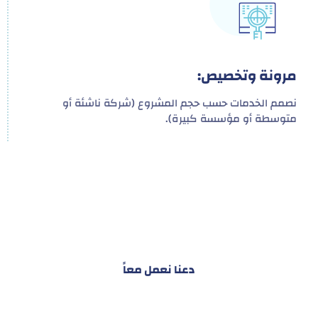
مرونة وتخصيص:
نصمم الخدمات حسب حجم المشروع (شركة ناشئة أو
متوسطة أو مؤسسة كبيرة).
هدفنا ليس تقديم خدمة واحدة!
بل توفير نظام تكاملي للمشاريع والأفراد لتسهيل
البناء – التسويق – التجارة – التعاقدات وغيرها
دعنا نعمل معاً