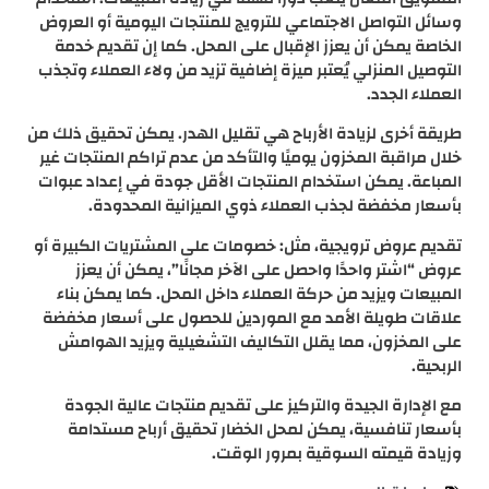
وسائل التواصل الاجتماعي للترويج للمنتجات اليومية أو العروض
الخاصة يمكن أن يعزز الإقبال على المحل. كما إن تقديم خدمة
التوصيل المنزلي يُعتبر ميزة إضافية تزيد من ولاء العملاء وتجذب
العملاء الجدد.
طريقة أخرى لزيادة الأرباح هي تقليل الهدر. يمكن تحقيق ذلك من
خلال مراقبة المخزون يوميًا والتأكد من عدم تراكم المنتجات غير
المباعة. يمكن استخدام المنتجات الأقل جودة في إعداد عبوات
بأسعار مخفضة لجذب العملاء ذوي الميزانية المحدودة.
تقديم عروض ترويجية، مثل: خصومات على المشتريات الكبيرة أو
عروض “اشتر واحدًا واحصل على الآخر مجانًا”، يمكن أن يعزز
المبيعات ويزيد من حركة العملاء داخل المحل. كما يمكن بناء
علاقات طويلة الأمد مع الموردين للحصول على أسعار مخفضة
على المخزون، مما يقلل التكاليف التشغيلية ويزيد الهوامش
الربحية.
مع الإدارة الجيدة والتركيز على تقديم منتجات عالية الجودة
بأسعار تنافسية، يمكن لمحل الخضار تحقيق أرباح مستدامة
وزيادة قيمته السوقية بمرور الوقت.