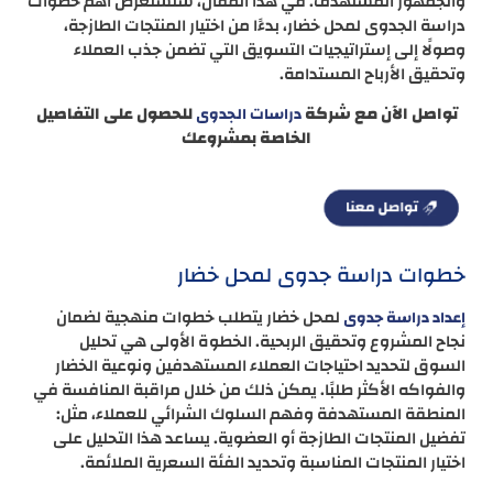
والجمهور المستهدف. في هذا المقال، سنستعرض أهم خطوات
دراسة الجدوى لمحل خضار، بدءًا من اختيار المنتجات الطازجة،
وصولًا إلى إستراتيجيات التسويق التي تضمن جذب العملاء
وتحقيق الأرباح المستدامة.
تواصل الآن مع شركة
للحصول على التفاصيل
دراسات الجدوى
الخاصة بمشروعك
خطوات دراسة جدوى لمحل خضار
لمحل خضار يتطلب خطوات منهجية لضمان
إعداد دراسة جدوى
نجاح المشروع وتحقيق الربحية. الخطوة الأولى هي تحليل
السوق لتحديد احتياجات العملاء المستهدفين ونوعية الخضار
والفواكه الأكثر طلبًا. يمكن ذلك من خلال مراقبة المنافسة في
المنطقة المستهدفة وفهم السلوك الشرائي للعملاء، مثل:
تفضيل المنتجات الطازجة أو العضوية. يساعد هذا التحليل على
اختيار المنتجات المناسبة وتحديد الفئة السعرية الملائمة.