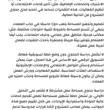
الاشتراك والخدمات الإضافية، مثل: تأجير قاعات الاجتماعات أو
تنظيم الفعاليات. هذه التقديرات تساعد في تحديد مدى جدوى
المشروع من الناحية المالية.
تصميم وتجهيز المساحة يلعب دورًا حاسمًا في جذب العملاء.
ينبغي أن تتسم المساحة بالمرونة لتلبية احتياجات مختلفة، مثل:
مكاتب فردية، مناطق عمل جماعي، وغرف اجتماعات. يجب أيضًا
الاهتمام بتوفير بيئة مريحة ومجهزة بأحدث التقنيات لضمان
تجربة عمل مميزة.
لا تكتمل دراسة الجدوى دون وضع خطة تسويقية فعالة.
التسويق الرقمي هو الأساس في هذا المجال، حيث يمكن
استخدام وسائل التواصل الاجتماعي والإعلانات الإلكترونية
لاستهداف الفئات المناسبة. تنظيم الفعاليات وورش العمل
يمكن أن يكون وسيلة فعالة للترويج للمساحة وجذب المزيد من
العملاء.
دراسة جدوى مساحة عمل مشتركة لا تقتصر على التحليل
الأولي، بل تشمل خطة تشغيل مستدامة تضمن تقديم خدمات
عالية الجودة واستمرارية الإيرادات. من خلال تقييم جميع هذه
الجوانب، يمكن لصاحب المشروع اتخاذ قرارات مدروسة تدعم