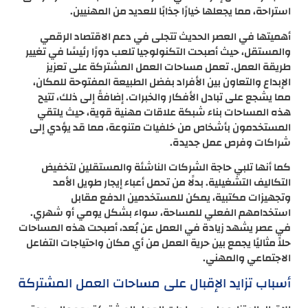
استراحة، مما يجعلها خيارًا جذابًا للعديد من المهنيين.
أهميتها في العصر الحديث تتجلى في دعم الاقتصاد الرقمي
والمستقل، حيث أصبحت التكنولوجيا تلعب دورًا رئيسًا في تغيير
طريقة العمل. تعمل مساحات العمل المشتركة على تعزيز
الإبداع والتعاون بين الأفراد بفضل الطبيعة المفتوحة للمكان،
مما يشجع على تبادل الأفكار والخبرات. إضافةً إلى ذلك، تتيح
هذه المساحات بناء شبكة علاقات مهنية قوية، حيث يلتقي
المستخدمون بأشخاص من خلفيات متنوعة، مما قد يؤدي إلى
شراكات وفرص عمل جديدة.
كما أنها تلبي حاجة الشركات الناشئة والمستقلين لتخفيض
التكاليف التشغيلية. بدلًا من تحمل أعباء إيجار طويل الأمد
وتجهيزات مكتبية، يمكن للمستخدمين الدفع مقابل
استخدامهم الفعلي للمساحة، سواء بشكل يومي أو شهري.
في عصر يشهد زيادة في العمل عن بُعد، أصبحت هذه المساحات
حلاً مثاليًا يجمع بين حرية العمل من أي مكان واحتياجات التفاعل
الاجتماعي والمهني.
أسباب تزايد الإقبال على مساحات العمل المشتركة