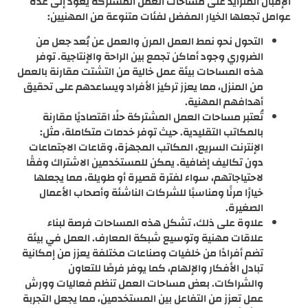
الإقبال المتزايد على مساحات العمل المشتركة يعود إلى عدة
عوامل تجعلها الخيار المفضل لفئات متنوعة من المهنيين:
التحول نحو نمط العمل المرن والعمل عن بُعد جعل من
الضروري وجود أماكن تجمع بين الراحة والإنتاجية. توفر
هذه المساحات بيئة عمل خالية من التشتت مقارنة بالعمل
من المنزل، مما يعزز تركيز الأفراد ويساعدهم على تحقيق
أهدافهم المهنية.
تُعتبر مساحات العمل المشتركة حلًا اقتصاديًا مقارنة
بالمكاتب التقليدية. حيث توفر خدمات متكاملة، مثل:
الإنترنت السريع، المكاتب المجهزة، وقاعات الاجتماعات
دون تكاليف إضافية. يمكن للمستخدمين الاشتراك وفقًا
لاحتياجاتهم، سواء لفترة قصيرة أو طويلة، مما يجعلها
خيارًا مرنًا ومناسبًا للشركات الناشئة وأصحاب الأعمال
الصغيرة.
علاوة على ذلك، تشكل هذه المساحات فرصة لبناء
علاقات مهنية وتوسيع شبكة المعارف. العمل في بيئة
تضم أفرادًا من خلفيات وصناعات مختلفة يعزز من إمكانية
تبادل الأفكار والإلهام، كما يوفر فرصًا للتعاون
والشراكات. بعض مساحات العمل تنظم فعاليات وورش
عمل تعزز من التفاعل بين المستخدمين، مما يجعل التجربة