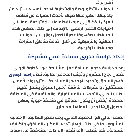
أكثر إثراءً.
الجوانب التكنولوجية والابتكارية لهذه المساحات تزيد من
جاذبيتها. الكثير منها مجهز بأحدث التقنيات من أنظمة
العرض الذكية إلى غرف الاجتماعات الافتراضية، مما يلبي
احتياجات العصر الرقمي. بالإضافة إلى ذلك، تعكس هذه
المساحات مفهومًا عصريًا للعمل يوازن بين الجوانب
المهنية والترفيهية من خلال إضافة مناطق استراحة
ومساحات ترفيهية.
إعداد دراسة جدوى مساحة عمل مشتركة
إعداد دراسة جدوى مساحة عمل مشتركة هو الخطوة الأولى
لضمان نجاح المشروع وتجنب المخاطر المالية. تبدأ
دراسة الجدوى
بفهم السوق وتحديد الجمهور المستهدف، مثل: رواد الأعمال،
المستقلين، والشركات الناشئة. تحليل السوق يشمل تقييم
الطلب الحالي، التوجهات المستقبلية، والمنافسة في المنطقة
المحددة. يُفضل أن يكون الموقع في منطقة حيوية يسهل
الوصول إليها لجذب العملاء المحتملين.
العنصر التالي هو التخطيط المالي. يجب تقدير التكاليف الإجمالية
للمشروع، بما في ذلك الإيجار، تجهيز المكان، المرافق، وتكاليف
التسويق. كما يتطلب الأمر تقدير الإيرادات المتوقعة من رسوم