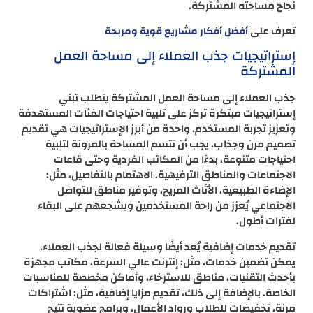
نجاح مساحته المشتركة.
تعرف على
أفضل أفكار مشاريع قوية ومربحة
إستراتيجيات جذب العملاء إلى مساحة العمل
المشتركة
جذب العملاء إلى مساحة العمل المشتركة يتطلب تبني
إستراتيجيات مبتكرة تركز على تلبية احتياجات الفئات المستهدفة
وتعزيز تجربة المستخدم. واحدة من أبرز الإستراتيجيات هي تقديم
تصميم مرن وجذاب. يجب أن تتسم المساحة بالمرونة لتلبية
احتياجات متنوعة، بدءًا من المكاتب الفردية وحتى قاعات
الاجتماعات والمناطق الترفيهية. الاهتمام بالتفاصيل، مثل:
الإضاءة الطبيعية، الأثاث المريح، وتوفير مناطق للتواصل
الاجتماعي يُعزز من راحة المستخدمين ويشجعهم على البقاء
لفترات أطول.
تقديم خدمات إضافية يُعد أيضًا وسيلة فعالة لجذب العملاء.
يمكن تضمين خدمات، مثل: إنترنت عالي السرعة، مكاتب مجهزة
بأحدث التقنيات، مناطق للاسترخاء، وأماكن مخصصة للمناسبات
الخاصة. بالإضافة إلى ذلك، تقديم مزايا إضافية، مثل: اشتراكات
مرنة، تخفيضات للطلاب ورواد الأعمال، وبرامج عضوية تتيح