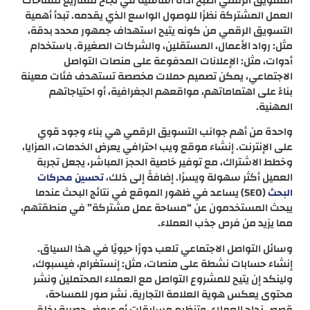
التسويق الرقمي أصبح أداة أساسية في نجاح مشاريع مساحات
العمل المشتركة نظرًا للوصول الواسع الذي يقدمه. تبدأ أهمية
التسويق الرقمي من كونه يتيح استهداف جمهور محدد بدقة،
مثل: رواد الأعمال، المستقلين، والشركات الصغيرة. باستخدام
أدوات، مثل: الإعلانات المدفوعة على منصات التواصل
الاجتماعي، يمكن تصميم حملات مخصصة تستهدف فئات معينة
بناءً على اهتماماتهم، مواقعهم الجغرافية، أو احتياجاتهم
المهنية.
واحدة من أهم جوانب التسويق الرقمي هي بناء وجود قوي
على الإنترنت. إنشاء موقع ويب احترافي يعرض الخدمات، المزايا،
وخطط الاشتراك، مع توفير خاصية الحجز المباشر، يجعل تجربة
العميل أكثر سهولة ويسرًا. إضافةً إلى ذلك،
تحسين محركات
(SEO) يساعد في ظهور الموقع في نتائج البحث عندما
البحث
يبحث المستخدمون عن “مساحة عمل مشتركة” في منطقتهم،
مما يزيد من فرص جذب العملاء.
وسائل التواصل الاجتماعي تلعب دورًا حيويًا في هذا السياق.
إنشاء حسابات نشطة على منصات، مثل: إنستغرام، فيسبوك،
ولينكد إن يتيح للمشروع التواصل مع العملاء المحتملين ونشر
محتوى يعكس هوية العلامة التجارية. نشر صور للمساحة،
قصص نجاح العملاء، وتنظيم مسابقات أو عروض حصرية يخلق