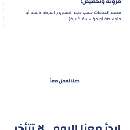
مرونة وتخصيص:
نصمم الخدمات حسب حجم المشروع (شركة ناشئة أو
متوسطة أو مؤسسة كبيرة).
هدفنا ليس تقديم خدمة واحدة!
بل توفير نظام تكاملي للمشاريع والأفراد لتسهيل
البناء – التسويق – التجارة – التعاقدات وغيرها
دعنا نعمل معاً
ابدأ معنا اليوم.. لا تتأخر