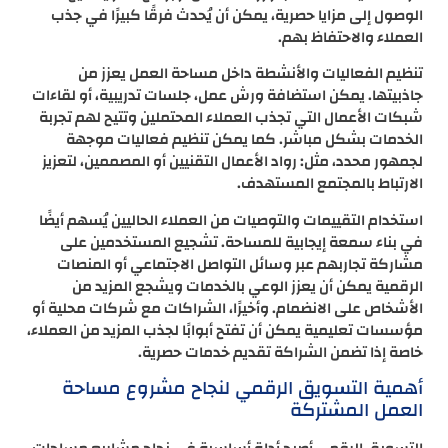
الوصول إلى مزايا حصرية، يمكن أن يُحدث فرقًا كبيرًا في جذب
العملاء والاحتفاظ بهم.
تنظيم الفعاليات والأنشطة داخل مساحة العمل يعزز من
جاذبيتها. يمكن استضافة ورش عمل، جلسات تدريبية، أو لقاءات
شبكات الأعمال التي تجذب العملاء المحتملين وتتيح لهم تجربة
الخدمات بشكل مباشر. كما يمكن تنظيم فعاليات موجهة
لجمهور محدد، مثل: رواد الأعمال التقنيين أو المصممين، لتعزيز
الارتباط بالمجتمع المستهدف.
استخدام التقييمات والتوصيات من العملاء الحاليين يُسهم أيضًا
في بناء سمعة إيجابية للمساحة. تشجيع المستخدمين على
مشاركة تجاربهم عبر وسائل التواصل الاجتماعي أو المنصات
الرقمية يمكن أن يعزز الوعي بالخدمات ويشجع المزيد من
الأشخاص على الانضمام. وأخيرًا، الشراكات مع شركات محلية أو
مؤسسات تعليمية يمكن أن تفتح أبوابًا لجذب المزيد من العملاء،
خاصة إذا تضمن الشراكة تقديم خدمات حصرية.
أهمية التسويق الرقمي لنجاح مشروع مساحة
العمل المشتركة