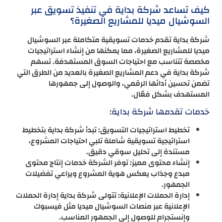
كيف تساعد شركة بداية في تنفيذ تسويق عبر
السوشيال ميديا للمشاريع الصغيرة؟
شركة بداية تقدم خدمات تسويقية متكاملة عبر السوشيال
ميديا للمشاريع الصغيرة، مما يمكنها من إنشاء استراتيجيات
مخصصة تتناسب مع احتياجات السوق المستهدفة. تسهم
شركة بداية في دعم المشاريع الصغيرة بالعديد من الطرق التي
تضمن تحسين أدائها الرقمي، والوصول إلى جمهورها
المستهدف بشكل فعّال.
خدمات تقدمها شركة بداية:
تخطيط استراتيجيات التسويق: تبدأ شركة بداية بتخطيط
استراتيجية تسويقية شاملة تلبي احتياجات المشروع،
مستندة إلى تحليل سوقي دقيق.
إنشاء محتوى مميز: توفر الشركة خدمات إنتاج محتوى
مبدع وجذاب يعكس هوية المشروع ويراعي تفضيلات
الجمهور.
إدارة الحملات الإعلانية: تتولى شركة بداية إدارة الحملات
الإعلانية عبر منصات السوشيال ميديا مثل فيسبوك
وإنستجرام للوصول إلى الجمهور المناسب.