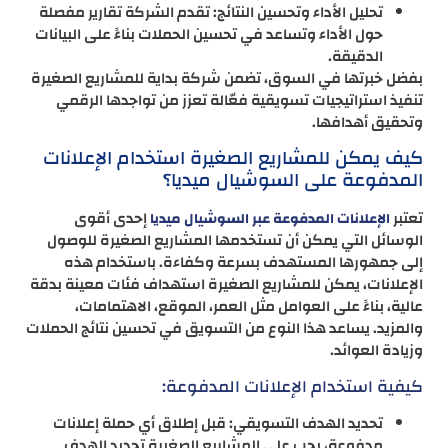
تحليل الأداء وتحسين النتائج: تقدم الشركة تقارير مفصلة
حول الأداء وتساعد في تحسين الحملات بناءً على البيانات
الدقيقة.
بفضل خبرتها في السوق، تضمن شركة بداية للمشاريع الصغيرة
تنفيذ استراتيجيات تسويقية فعّالة تعزز من تواجدها الرقمي
وتحقيق أهدافها.
كيف يمكن للمشاريع الصغيرة استخدام الإعلانات
المدفوعة على السوشيال ميديا؟
تعتبر
إحدى أقوى
الإعلانات المدفوعة عبر السوشيال ميديا
الوسائل التي يمكن أن تستخدمها المشاريع الصغيرة للوصول
إلى جمهورها المستهدف بسرعة وكفاءة. باستخدام هذه
الإعلانات، يمكن للمشاريع الصغيرة استهداف فئات معينة بدقة
عالية، بناءً على العوامل مثل العمر، الموقع، الاهتمامات،
والمزيد. يساعد هذا النوع من التسويق في تحسين نتائج الحملات
وزيادة العوائد.
كيفية استخدام الإعلانات المدفوعة:
تحديد الهدف التسويقي: قبل إطلاق أي حملة إعلانات
مدفوعة، يجب على المشاريع الصغيرة تحديد الهدف