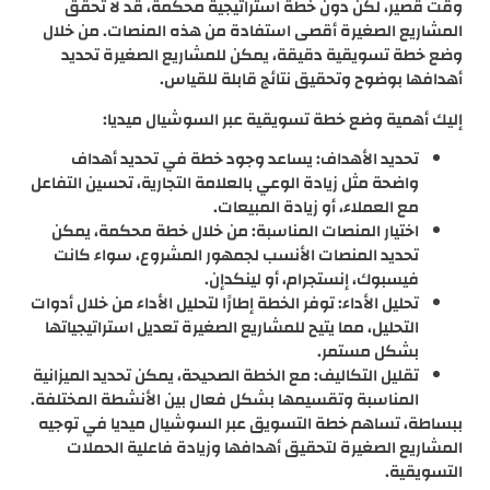
وقت قصير، لكن دون خطة استراتيجية محكمة، قد لا تحقق
المشاريع الصغيرة أقصى استفادة من هذه المنصات. من خلال
وضع خطة تسويقية دقيقة، يمكن للمشاريع الصغيرة تحديد
أهدافها بوضوح وتحقيق نتائج قابلة للقياس.
إليك أهمية وضع خطة تسويقية عبر السوشيال ميديا:
تحديد الأهداف: يساعد وجود خطة في تحديد أهداف
واضحة مثل زيادة الوعي بالعلامة التجارية، تحسين التفاعل
مع العملاء، أو زيادة المبيعات.
اختيار المنصات المناسبة: من خلال خطة محكمة، يمكن
تحديد المنصات الأنسب لجمهور المشروع، سواء كانت
فيسبوك، إنستجرام، أو لينكدإن.
تحليل الأداء: توفر الخطة إطارًا لتحليل الأداء من خلال أدوات
التحليل، مما يتيح للمشاريع الصغيرة تعديل استراتيجياتها
بشكل مستمر.
تقليل التكاليف: مع الخطة الصحيحة، يمكن تحديد الميزانية
المناسبة وتقسيمها بشكل فعال بين الأنشطة المختلفة.
ببساطة، تساهم خطة التسويق عبر السوشيال ميديا في توجيه
المشاريع الصغيرة لتحقيق أهدافها وزيادة فاعلية الحملات
التسويقية.