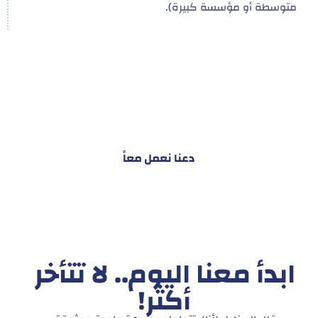
متوسطة أو مؤسسة كبيرة).
هدفنا ليس تقديم خدمة واحدة!
بل توفير نظام تكاملي للمشاريع والأفراد لتسهيل
البناء – التسويق – التجارة – التعاقدات وغيرها
دعنا نعمل معاً
ابدأ معنا اليوم.. لا تتأخر
أكثر!