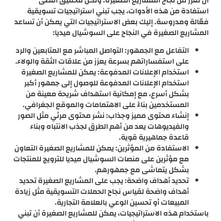
أن تعزز من نجاح المشاريع الصغيرة. ولكن لتحقيق أقصى
استفادة من هذه الأدوات، يجب تبني استراتيجيات تسويقية
فعّالة ومدروسة. إليك بعض الاستراتيجيات التي يمكن أن تساعد
المشاريع الصغيرة في النجاح على السوشيال ميديا:
التفاعل مع الجمهور: التواصل المباشر مع المتابعين والرد
على استفساراتهم بسرعة يعزز من علاقات الثقة والولاء.
استخدام الإعلانات المدفوعة: يمكن للمشاريع الصغيرة
استخدام الإعلانات المدفوعة للوصول إلى جمهور أكبر
بشكل أسرع، مع إمكانية استهداف شريحة معينة من
المستخدمين بناءً على الاهتمامات والموقع الجغرافي.
إنشاء محتوى مميز وجذاب: نشر محتوى مرئي مثل الصور
والفيديوهات يعد من أهم الطرق لجذب الانتباه وبناء
قاعدة جماهيرية قوية.
الاستفادة من المؤثرين: يمكن للمشاريع الصغيرة التعاون
مع مؤثرين على منصات السوشيال ميديا للترويج للمنتجات
بشكل يتماشى مع جمهورهم.
تحديد أهداف واضحة: يجب على المشاريع الصغيرة تحديد
أهداف واضحة لقياس نجاح الحملات التسويقية مثل زيادة
المبيعات أو تحسين الوعي بالعلامة التجارية.
باستخدام هذه الاستراتيجيات، يمكن للمشاريع الصغيرة أن تبني