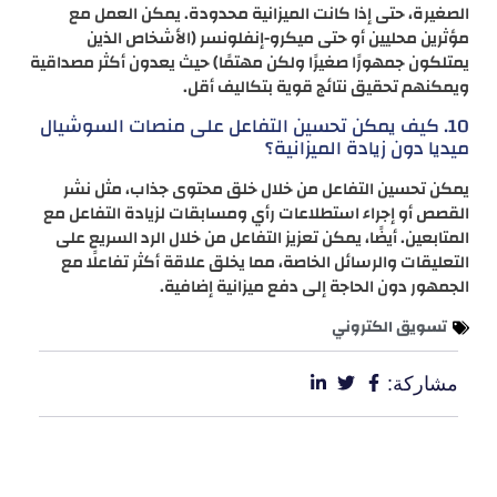
الصغيرة، حتى إذا كانت الميزانية محدودة. يمكن العمل مع
مؤثرين محليين أو حتى ميكرو-إنفلونسر (الأشخاص الذين
يمتلكون جمهورًا صغيرًا ولكن مهتمًا) حيث يعدون أكثر مصداقية
ويمكنهم تحقيق نتائج قوية بتكاليف أقل.
10. كيف يمكن تحسين التفاعل على منصات السوشيال
ميديا دون زيادة الميزانية؟
يمكن تحسين التفاعل من خلال خلق محتوى جذاب، مثل نشر
القصص أو إجراء استطلاعات رأي ومسابقات لزيادة التفاعل مع
المتابعين. أيضًا، يمكن تعزيز التفاعل من خلال الرد السريع على
التعليقات والرسائل الخاصة، مما يخلق علاقة أكثر تفاعلًا مع
الجمهور دون الحاجة إلى دفع ميزانية إضافية.
تسويق الكتروني
مشاركة: