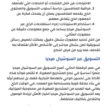
الاحتياجات من خلال المنتجات أو الخدمات التي تقدمها.
مراقبة المنافسين: دراسة أسلوب التسويق والمحتوى
الذي يقدمه المنافسون يمكن أن يمنحك فكرة عن
الجمهور الذي يتفاعل معهم.
استخدام الاستبيانات: إجراء استطلاعات الرأي عبر
السوشيال ميديا يساعد في جمع معلومات دقيقة عن
جمهورك المثالي.
من خلال تحديد جمهورك بشكل دقيق، يمكنك تخصيص رسائل
تسويقية تصل بشكل مباشر إلى الأشخاص الأكثر اهتمامًا بما
تقدمه، مما يزيد من فرص النجاح.
التسويق عبر السوشيال ميديا
في عصر الرقمنة الحالي، أصبح التسويق عبر السوشيال ميديا
عنصرًا أساسيًا في نجاح المشاريع الصغيرة. لا تقتصر فوائد هذه
الأداة على تحسين الوعي بالعلامة التجارية فقط، بل تساهم أيضًا
في بناء علاقة قوية ومستدامة مع العملاء. في الوقت الذي
يعاني فيه العديد من المشاريع الصغيرة من محدودية الميزانية،
يعد التسويق عبر السوشيال ميديا الخيار الأمثل لزيادة الوصول
والتفاعل بتكاليف منخفضة.