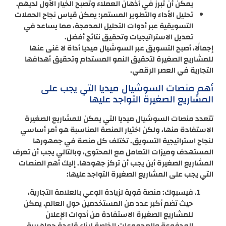
يمكن أن تبرز في أذهان العملاء وتصبح الخيار الأول لديهم.
تحليل الأداء والتطوير المستمر: يمكن قياس نجاح الحملات
التسويقية عبر أدوات التحليل المدمجة، مما يساعد في
تعديل الاستراتيجيات وتحقيق نتائج أفضل.
إجمالًا، أصبح التسويق عبر السوشيال ميديا أداة لا غنى عنها
للمشاريع الصغيرة لتحقيق النمو المستدام وتحقيق أهدافها
التجارية في العصر الرقمي.
أهم منصات السوشيال ميديا التي يجب على
المشاريع الصغيرة التواجد عليها
تتعدد منصات السوشيال ميديا التي يمكن للمشاريع الصغيرة
الاستفادة منها، ولكن اختيار المنصة المناسبة هو أمر أساسي
لنجاح استراتيجية التسويق. تختلف كل منصة في جمهورها
المستهدف وميزات التعامل مع المحتوى، وبالتالي يجب أن تعرف
المشاريع الصغيرة أين يجب أن تركز جهودها. إليك أهم المنصات
التي يجب على المشاريع الصغيرة التواجد عليها:
فيسبوك: منصة قوية لزيادة الوعي بالعلامة التجارية،
حيث تضم أكبر عدد من المستخدمين حول العالم. يمكن
للمشاريع الصغيرة الاستفادة من أدوات الإعلان
المدفوعة والمجموعات الخاصة لبناء قاعدة جماهيرية.