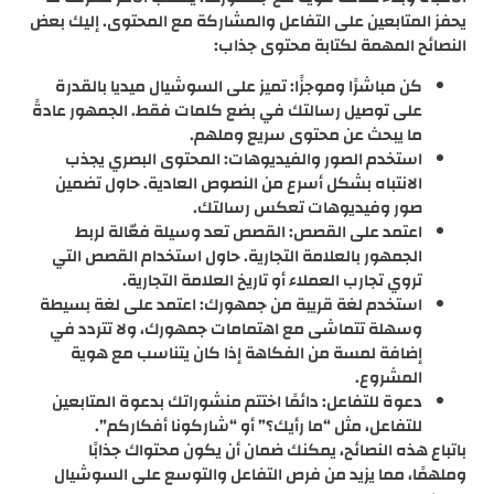
يحفز المتابعين على التفاعل والمشاركة مع المحتوى. إليك بعض
النصائح المهمة لكتابة محتوى جذاب:
كن مباشرًا وموجزًا: تميز على السوشيال ميديا بالقدرة
على توصيل رسالتك في بضع كلمات فقط. الجمهور عادةً
ما يبحث عن محتوى سريع وملهم.
استخدم الصور والفيديوهات: المحتوى البصري يجذب
الانتباه بشكل أسرع من النصوص العادية. حاول تضمين
صور وفيديوهات تعكس رسالتك.
اعتمد على القصص: القصص تعد وسيلة فعّالة لربط
الجمهور بالعلامة التجارية. حاول استخدام القصص التي
تروي تجارب العملاء أو تاريخ العلامة التجارية.
استخدم لغة قريبة من جمهورك: اعتمد على لغة بسيطة
وسهلة تتماشى مع اهتمامات جمهورك، ولا تتردد في
إضافة لمسة من الفكاهة إذا كان يتناسب مع هوية
المشروع.
دعوة للتفاعل: دائمًا اختتم منشوراتك بدعوة المتابعين
للتفاعل، مثل “ما رأيك؟” أو “شاركونا أفكاركم”.
باتباع هذه النصائح، يمكنك ضمان أن يكون محتواك جذابًا
وملهمًا، مما يزيد من فرص التفاعل والتوسع على السوشيال