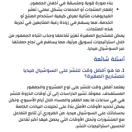
بناء صورة قوية ومتسقة في أذهان الجمهور.
إظهار المنتجات أو الخدمات بشكل عملي: تعتبر
الفيديوهات مثالية لعرض كيفية استخدام المنتج أو
الخدمة، مما يسهم في زيادة رغبة المتابعين في تجربة
هذه المنتجات.
يمكن للمشاريع الصغيرة تعزيز تفاعلها وجذب انتباه الجمهور من
خلال استراتيجيات تسويق مرئية، مما يساهم في نجاح حملاتها
عبر السوشيال ميديا.
أسئلة شائعة
1. ما هو أفضل وقت للنشر على السوشيال ميديا
للمشاريع الصغيرة؟
يعتمد أفضل وقت للنشر على نوع المشروع والجمهور
المستهدف. عمومًا، تشير الدراسات إلى أن أوقات الذروة للنشر
هي في ساعات ما بعد الظهر والمساء خلال أيام الأسبوع، ولكن
يمكن تحديد الأوقات الأمثل بناءً على تحليلات البيانات الخاصة
بحساباتك على السوشيال ميديا. من الضروري أن تتابع التفاعل
مع المنشورات وتحلل الأوقات التي يحصل فيها أكبر تفاعل
لتحسين استراتيجيات النشر.