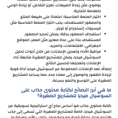
بوضوح، مثل زيادة المبيعات، تعزيز التفاعل، أو زيادة الوعي
بالعلامة التجارية.
اختيار المنصة المناسبة: اعتمادًا على طبيعة المنتج
والجمهور المستهدف، يجب اختيار المنصة المناسبة مثل
فيسبوك، إنستجرام أو تويتر.
استهداف الجمهور بدقة: يمكن تحديد الجمهور
المستهدف بناءً على عدة معايير مثل العمر، الموقع
الجغرافي، الاهتمامات، والمزيد.
مراقبة الأداء وتعديل الإعلانات: من خلال أدوات تحليل
السوشيال ميديا، يمكن للمشاريع الصغيرة متابعة أداء
الإعلانات وتعديلها لتحسين النتائج.
إجمالًا، تعد الإعلانات المدفوعة عبر السوشيال ميديا أداة قوية
لزيادة الظهور والوصول إلى عملاء جدد، مما يساعد المشاريع
الصغيرة على التوسع والنمو بسرعة.
ما هي أبرز النصائح لكتابة محتوى جذاب على
السوشيال ميديا للمشاريع الصغيرة؟
كتابة محتوى جذاب هو أساس نجاح أي استراتيجية تسويقية عبر
السوشيال ميديا، خاصةً للمشاريع الصغيرة التي تسعى إلى جذب
الانتباه وبناء علاقة قوية مع جمهورها. يتطلب الأمر معرفة ما