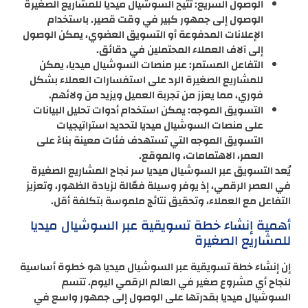
الوصول السريع: تتيح السوشيال ميديا للمشاريع الصغيرة
الوصول إلى جمهور كبير في وقت قصير. باستخدام
الإعلانات المدفوعة أو التسويق العضوي، يمكن الوصول
إلى آلاف العملاء المحتملين في دقائق.
التفاعل المستمر: عبر منصات السوشيال ميديا، يمكن
للمشاريع الصغيرة الرد على استفسارات العملاء بشكل
فوري، مما يعزز من تجربة العميل ويزيد من ولائهم.
التسويق الموجه: يمكن استخدام أدوات تحليل البيانات
على منصات السوشيال ميديا لتحديد استراتيجيات
التسويق الموجه التي تستهدف فئات معينة بناءً على
العمر، الاهتمامات، والموقع.
يُعد التسويق عبر السوشيال ميديا سر نجاح المشاريع الصغيرة
في العصر الرقمي، إذ يوفر وسيلة فعّالة لزيادة الظهور، وتعزيز
التفاعل مع العملاء، وتحقيق نتائج ملموسة بتكلفة أقل.
أهمية إنشاء خطة تسويقية عبر السوشيال ميديا
للمشاريع الصغيرة
إن إنشاء خطة تسويقية عبر السوشيال ميديا هو خطوة أساسية
لنجاح أي مشروع صغير في العالم الرقمي اليوم. تتسم
السوشيال ميديا بقدرتها على الوصول إلى جمهور واسع في