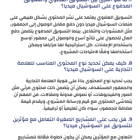
المدفوع على السوشيال ميديا؟
التسويق العضوي يعتمد على نشر المحتوى بشكل طبيعي على
منصات السوشيال ميديا دون دفع مقابل الوصول إلى الجمهور،
مثل المنشورات والتفاعل. بينما التسويق المدفوع يتضمن دفع
المال للحصول على نتائج أسرع والوصول إلى جمهور أوسع
باستخدام الإعلانات. كل استراتيجية لها مزاياها ويمكن
استخدامها وفقًا لاحتياجات المشروع.
8. كيف يمكن تحديد نوع المحتوى المناسب للعلامة
التجارية على السوشيال ميديا؟
يجب تحديد نوع المحتوى بناءً على هوية العلامة التجارية
والجمهور المستهدف. يمكن أن يتضمن ذلك محتوى مرئي مثل
الصور والفيديوهات، أو نصوص مدونة ومقالات. من المهم أن
يتماشى المحتوى مع قيم ورسالة المشروع، ويقدم قيمة
مضافة للجمهور، سواء كان تعليمياً أو ترفيهياً.
9. هل يجب على المشاريع الصغيرة التعامل مع مؤثرين
للتسويق عبر السوشيال ميديا؟
التعاون مع المؤثرين يمكن أن يكون خطوة فعّالة للمشاريع