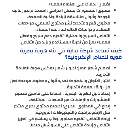
لضمان الحفاظ على اهتمام العملاء.
تنسيق المنشورات بشكل احترافي: استخدام صور عالية
الجودة وألوان متناسقة لزيادة جاذبية الصفحة.
محتوى قيم ومتجدد: نشر محتوى تعليمي، مراجعات
العملاء، ودراسات الحالة لبناء ثقة العملاء.
التفاعل السريع والمهنية: تقديم دعم سريع وفعال
للعملاء يعزز من تجربة المستخدم ويزيد من التفاعل.
كيف تساعد شركة بداية في بناء هوية بصرية
قوية للمتاجر الإلكترونية؟
تصميم شعار مميز: تطوير شعار يعكس هوية العلامة
التجارية.
اختيار الألوان والخطوط: تحديد ألوان وخطوط موحدة تعزز
من رؤية العلامة التجارية.
إعداد دليل للهوية البصرية: الحفاظ على تناسق تصميم
المنشورات والإعلانات عبر المنصات المختلفة.
إبداع في المحتوى البصري: تصميم محتوى بصري مبتكر
مثل الإنفوغرافيك والفيديوهات الترويجية.
زيادة التفاعل: تقديم محتوى جذاب يساهم في تعزيز
التفاعل وزيادة التفاعل على السوشيال ميديا.