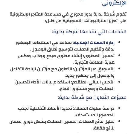
الإلكتروني
تقوم شركة بداية بدور محوري في مساعدة المتاجر الإلكترونية
على تعزيز استراتيجياتها التسويقية من خلال:
الخدمات التي تقدمها شركة بداية:
: تساعد في استهداف الجمهور
إدارة الحملات الإعلانية
بدقة وتنظيم الحملات لتوسيع نطاق الوصول.
تحسين المحتوى: إنشاء محتوى مبدع وجذاب يعكس
هوية العلامة التجارية.
التسويق عبر المؤثرين: التعاون مع مؤثرين لزيادة التفاعل
والوصول إلى جمهور جديد.
التحليل البياني المتقدم: استخدام بيانات الأداء لتحسين
الحملات ورفع مستوى النجاح.
مميزات التعاون مع شركة بداية:
دراسة سلوك العملاء: تحديد الأنماط التفاعلية لجذب
الجمهور المستهدف.
تحليل نتائج الحملات: تحسين الحملات بشكل دوري لضمان
نتائج فعّالة.