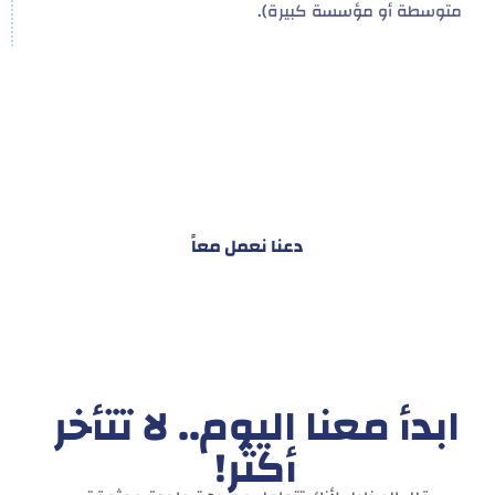
متوسطة أو مؤسسة كبيرة).
هدفنا ليس تقديم خدمة واحدة!
بل توفير نظام تكاملي للمشاريع والأفراد لتسهيل
البناء – التسويق – التجارة – التعاقدات وغيرها
دعنا نعمل معاً
ابدأ معنا اليوم.. لا تتأخر
أكثر!