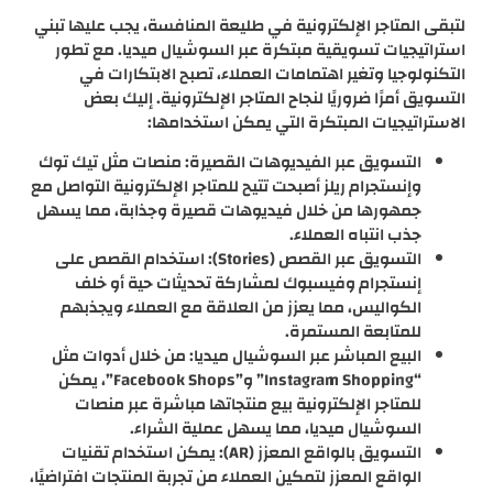
لتبقى المتاجر الإلكترونية في طليعة المنافسة، يجب عليها تبني
استراتيجيات تسويقية مبتكرة عبر السوشيال ميديا. مع تطور
التكنولوجيا وتغير اهتمامات العملاء، تصبح الابتكارات في
التسويق أمرًا ضروريًا لنجاح المتاجر الإلكترونية. إليك بعض
الاستراتيجيات المبتكرة التي يمكن استخدامها:
التسويق عبر الفيديوهات القصيرة: منصات مثل تيك توك
وإنستجرام ريلز أصبحت تتيح للمتاجر الإلكترونية التواصل مع
جمهورها من خلال فيديوهات قصيرة وجذابة، مما يسهل
جذب انتباه العملاء.
التسويق عبر القصص (Stories): استخدام القصص على
إنستجرام وفيسبوك لمشاركة تحديثات حية أو خلف
الكواليس، مما يعزز من العلاقة مع العملاء ويجذبهم
للمتابعة المستمرة.
البيع المباشر عبر السوشيال ميديا: من خلال أدوات مثل
“Instagram Shopping” و”Facebook Shops”، يمكن
للمتاجر الإلكترونية بيع منتجاتها مباشرة عبر منصات
السوشيال ميديا، مما يسهل عملية الشراء.
التسويق بالواقع المعزز (AR): يمكن استخدام تقنيات
الواقع المعزز لتمكين العملاء من تجربة المنتجات افتراضيًا،