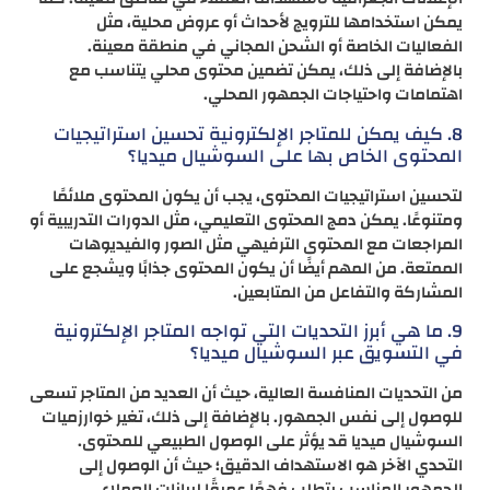
يمكن استخدامها للترويج لأحداث أو عروض محلية، مثل
الفعاليات الخاصة أو الشحن المجاني في منطقة معينة.
بالإضافة إلى ذلك، يمكن تضمين محتوى محلي يتناسب مع
اهتمامات واحتياجات الجمهور المحلي.
8. كيف يمكن للمتاجر الإلكترونية تحسين استراتيجيات
المحتوى الخاص بها على السوشيال ميديا؟
لتحسين استراتيجيات المحتوى، يجب أن يكون المحتوى ملائمًا
ومتنوعًا. يمكن دمج المحتوى التعليمي، مثل الدورات التدريبية أو
المراجعات مع المحتوى الترفيهي مثل الصور والفيديوهات
الممتعة. من المهم أيضًا أن يكون المحتوى جذابًا ويشجع على
المشاركة والتفاعل من المتابعين.
9. ما هي أبرز التحديات التي تواجه المتاجر الإلكترونية
في التسويق عبر السوشيال ميديا؟
من التحديات المنافسة العالية، حيث أن العديد من المتاجر تسعى
للوصول إلى نفس الجمهور. بالإضافة إلى ذلك، تغير خوارزميات
السوشيال ميديا قد يؤثر على الوصول الطبيعي للمحتوى.
التحدي الآخر هو الاستهداف الدقيق؛ حيث أن الوصول إلى
الجمهور المناسب يتطلب فهمًا عميقًا لبيانات العملاء