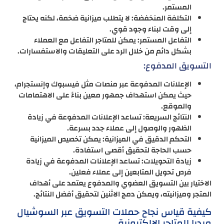
المستمر.
التكلفة المنخفضة: لا يتطلب ميزانية ضخمة، لكنه يحتاج
إلى وقت لبناء وجود قوي.
التفاعل المستمر: يمكن للمتاجر التفاعل مع العملاء
بشكل دائم من خلال الرد على التعليقات والاستفسارات.
التسويق المدفوع:
الإعلانات المدفوعة عبر منصات مثل فيسبوك وإنستجرام،
حيث يمكن استهداف جمهور معين بناءً على الاهتمامات
والموقع.
النتائج السريعة: تساعد الإعلانات المدفوعة في زيادة
الظهور والوصول إلى عملاء جدد بسرعة.
التحكم الدقيق في الميزانية: يمكن تخصيص الميزانية
حسب الحاجة لتحقيق أقصى استفادة.
زيادة التحويلات: تساعد الإعلانات المدفوعة في زيادة
فرص تحويل المتابعين إلى عملاء فعلين.
الاختيار بين التسويق العضوي والمدفوع يعتمد على أهداف
المتجر وميزانيته، ويمكن دمج الاثنين لتحقيق أفضل النتائج.
كيفية قياس نجاح حملات التسويق عبر السوشيال
ميديا للمتاجر الإلكترونية