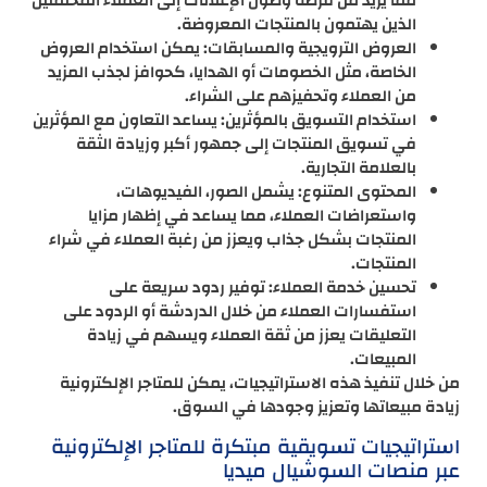
مما يزيد من فرصة وصول الإعلانات إلى العملاء المحتملين
الذين يهتمون بالمنتجات المعروضة.
العروض الترويجية والمسابقات: يمكن استخدام العروض
الخاصة، مثل الخصومات أو الهدايا، كحوافز لجذب المزيد
من العملاء وتحفيزهم على الشراء.
استخدام التسويق بالمؤثرين: يساعد التعاون مع المؤثرين
في تسويق المنتجات إلى جمهور أكبر وزيادة الثقة
بالعلامة التجارية.
المحتوى المتنوع: يشمل الصور، الفيديوهات،
واستعراضات العملاء، مما يساعد في إظهار مزايا
المنتجات بشكل جذاب ويعزز من رغبة العملاء في شراء
المنتجات.
تحسين خدمة العملاء: توفير ردود سريعة على
استفسارات العملاء من خلال الدردشة أو الردود على
التعليقات يعزز من ثقة العملاء ويسهم في زيادة
المبيعات.
من خلال تنفيذ هذه الاستراتيجيات، يمكن للمتاجر الإلكترونية
زيادة مبيعاتها وتعزيز وجودها في السوق.
استراتيجيات تسويقية مبتكرة للمتاجر الإلكترونية
عبر منصات السوشيال ميديا