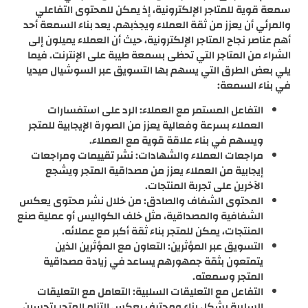
سمعة قوية للمتاجر الإلكترونية، إذ يمكن للمحتوى التفاعلي
والمرئي أن يعزز من ثقة العملاء ويجذبهم. يعد بناء السمعة أحد
أهم عناصر نجاح المتاجر الإلكترونية، حيث أن العملاء يميلون إلى
الشراء من المتاجر التي تحظى بسمعة طيبة على الإنترنت. فيما
يلي بعض الطرق التي يسهم بها التسويق عبر السوشيال ميديا
في بناء السمعة:
التفاعل المستمر مع العملاء: الرد على استفسارات
العملاء بسرعة وفعالية يعزز من الصورة الإيجابية للمتجر
ويسهم في بناء علاقة قوية مع العملاء.
مراجعات العملاء والشهادات: نشر تقييمات ومراجعات
إيجابية من العملاء يعزز من مصداقية المتجر ويشجع
الآخرين على تجربة المنتجات.
المحتوى الشفاف والصادق: من خلال نشر محتوى يعكس
الشفافية والمصداقية، مثل خلف الكواليس أو عملية صنع
المنتجات، يمكن للمتجر بناء ثقة أكبر مع عملائه.
التسويق عبر المؤثرين: التعاون مع المؤثرين الذين
يتمتعون بثقة جمهورهم يساعد في زيادة مصداقية
المتجر وسمعته.
التفاعل مع التعليقات السلبية: التعامل مع التعليقات
السلبية بشكل بناء ومحترف يعكس التزام المتجر بتحسين