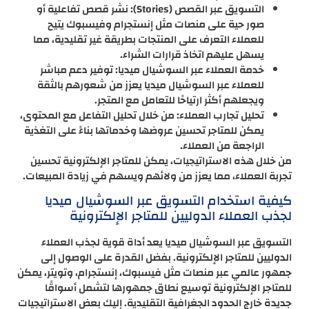
التسويق عبر القصص (Stories): نشر قصص تفاعلية أو
صور حية على منصات مثل إنستجرام وفيسبوك يتيح
للعملاء التعرف على المنتجات بطريقة غير تقليدية، مما
يسهل عليهم اتخاذ قرارات الشراء.
خدمة العملاء عبر السوشيال ميديا: توفير دعم مباشر
للعملاء عبر السوشيال ميديا يعزز من شعورهم بالثقة
ويجعلهم أكثر ارتياحًا للتعامل مع المتجر.
تحليل تجارب العملاء: من خلال تحليل التفاعل مع المحتوى،
يمكن للمتاجر تحسين عروضها وخدماتها بناءً على التغذية
الراجعة من العملاء.
من خلال هذه الاستراتيجيات، يمكن للمتاجر الإلكترونية تحسين
تجربة العملاء، مما يعزز من ولائهم ويسهم في زيادة المبيعات.
كيفية استخدام التسويق عبر السوشيال ميديا
لجذب العملاء الدوليين للمتاجر الإلكترونية
التسويق عبر السوشيال ميديا يعد أداة قوية لجذب العملاء
الدوليين للمتاجر الإلكترونية. بفضل القدرة على الوصول إلى
جمهور عالمي عبر منصات مثل فيسبوك، إنستجرام، وتويتر، يمكن
للمتاجر الإلكترونية توسيع نطاق جمهورها لتشمل أسواقًا
جديدة خارج الحدود الجغرافية التقليدية. إليك بعض الاستراتيجيات