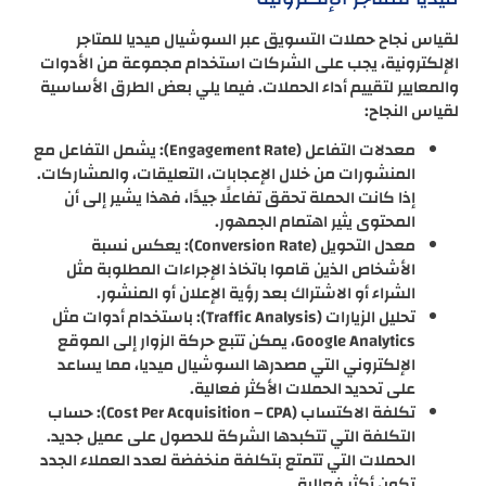
لقياس نجاح حملات التسويق عبر السوشيال ميديا للمتاجر
الإلكترونية، يجب على الشركات استخدام مجموعة من الأدوات
والمعايير لتقييم أداء الحملات. فيما يلي بعض الطرق الأساسية
لقياس النجاح:
معدلات التفاعل (Engagement Rate): يشمل التفاعل مع
المنشورات من خلال الإعجابات، التعليقات، والمشاركات.
إذا كانت الحملة تحقق تفاعلًا جيدًا، فهذا يشير إلى أن
المحتوى يثير اهتمام الجمهور.
معدل التحويل (Conversion Rate): يعكس نسبة
الأشخاص الذين قاموا باتخاذ الإجراءات المطلوبة مثل
الشراء أو الاشتراك بعد رؤية الإعلان أو المنشور.
تحليل الزيارات (Traffic Analysis): باستخدام أدوات مثل
Google Analytics، يمكن تتبع حركة الزوار إلى الموقع
الإلكتروني التي مصدرها السوشيال ميديا، مما يساعد
على تحديد الحملات الأكثر فعالية.
تكلفة الاكتساب (Cost Per Acquisition – CPA): حساب
التكلفة التي تتكبدها الشركة للحصول على عميل جديد.
الحملات التي تتمتع بتكلفة منخفضة لعدد العملاء الجدد
تكون أكثر فعالية.