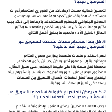
السوشيال ميديا؟
لتحسين فعالية حملات الإعلانات، من الضروري استخدام أدوات
الاستهداف الدقيقة، مثل تحديد الاهتمامات، السلوكيات، و
الموقع الجغرافي للجمهور المستهدف. بالإضافة إلى ذلك، يجب
اختبار الإعلانات بشكل مستمر باستخدام A/B Testing (اختبار
البدائل) لتحليل الأداء وتحديد ما يحقق أفضل النتائج.
6. هل يعد استخدام منصات متعددة للتسويق عبر
السوشيال ميديا أكثر فاعلية؟
نعم، استخدام منصات متعددة يعزز من وصول المتاجر
الإلكترونية إلى جمهور أكبر. ولكن يجب أن يكون المحتوى
مخصصًا لكل منصة بناءً على طبيعة الجمهور. على سبيل المثال،
المحتوى البصري مثل الصور والفيديوهات يناسب إنستجرام، بينما
لينكدإن يعد أفضل لمنصات الأعمال. التنسيق بين المنصات
يساعد في تعزيز الرسالة التسويقية.
7. كيف يمكن للمتاجر الإلكترونية استخدام التسويق عبر
السوشيال ميديا لجذب العملاء المحليين؟
لجذب العملاء المحليين، يمكن للمتاجر الإلكترونية استخدام
الإعلانات الجغرافية لاستهداف العملاء في مناطق معينة. كما