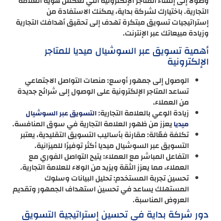
وصولًا إلى إنشاء المتاجر الإلكترونية التي تعكس هوية العلامة
التجارية. باختيارك لشركة بداية، يمكنك الاستفادة من
إستراتيجيات تسويق مبتكرة تهدف إلى تحقيق أهدافك التجارية
وزيادة مبيعاتك عبر الإنترنت.
أهمية تسويق عبر السوشيال ميديا للمتاجر
الإلكترونية
الوصول إلى جمهور أوسع: منصات التواصل الاجتماعي
تساعد المتاجر الإلكترونية على الوصول إلى شرائح جديدة
من العملاء.
زيادة الوعي بالعلامة التجارية:
التسويق عبر السوشيال
يعزز من ظهور العلامة التجارية في سوق المنافسة.
ميديا
تكلفة فعّالة: مقارنة بأساليب التسويق التقليدية، يعتبر
التسويق عبر السوشيال ميديا أكثر توفيرًا للميزانية.
التفاعل المباشر مع العملاء: يتيح التواصل الفوري مع
العملاء، مما يعزز الثقة ويزيد من الولاء للعلامة التجارية.
تحسين تجربة المستخدم: تحليل البيانات وسلوك
المستهلك يساعد في تحسين استهداف الجمهور وتقديم
العروض المناسبة.
دور شركة بداية في تحسين إستراتيجية التسويق