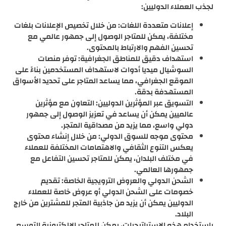
لجذب العملاء الدوليين:
إعلانات متعددة اللغات: من خلال تخصيص الإعلانات بلغات
مختلفة، يمكن للمتاجر الوصول إلى جمهور عالمي مع
تحسين الفهم والارتباط بالمحتوى.
استهداف دقيق للمناطق الجغرافية: توفر منصات
السوشيال ميديا أدوات لاستهداف المستخدمين بناءً على
الموقع الجغرافي، مما يساعد المتاجر على تحديد الأسواق
المستهدفة بدقة.
التسويق عبر المؤثرين الدوليين: التعاون مع مؤثرين
عالميين يمكن أن يساعد في تعزيز الوصول إلى جمهور
دولي واسع، مما يزيد من مصداقية المتجر.
محتوى موجه للسوق الدولي: من خلال إنشاء محتوى
يعكس التنوع الثقافي والاهتمامات المختلفة للعملاء
في مختلف البلدان، يمكن للمتاجر تحسين التفاعل مع
جمهورها العالمي.
الشحن الدولي والعروض الترويجية الخاصة: تقديم
خصومات على الشحن الدولي أو عروض خاصة للعملاء
الدوليين يمكن أن يزيد من جاذبية المتجر للمشترين من خارج
البلاد.
باستخدام هذه الاستراتيجيات، يمكن للمتاجر الإلكترونية التوسع