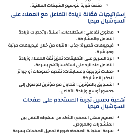
منصة قوية لتوسيع الشبكات المهنية.
إستراتيجيات فعّالة لزيادة التفاعل مع العملاء على
السوشيال ميديا
محتوى تفاعلي: استطلاعات، أسئلة، وتحديات لزيادة
التفاعل والمشاركة.
فيديوهات قصيرة: جذب الانتباه من خلال فيديوهات مرئية
ومباشرة.
الرد السريع على التعليقات: تعزيز ثقة العملاء وزيادة
التفاعل عند الرد على استفساراتهم بسرعة.
حملات ترويجية ومسابقات: تقديم خصومات أو جوائز
لتحفيز المشاركة.
التسويق بالمؤثرين: التعاون مع مؤثرين للوصول إلى
جمهور أوسع وزيادة التفاعل.
أهمية تحسين تجربة المستخدم على صفحات
السوشيال ميديا
تصميم سهل التصفح: التأكد من سهولة التنقل بين
المنشورات والعروض.
سرعة استجابة الصفحة: ضرورة تحميل الصفحات بسرعة