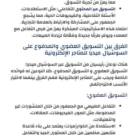
مما يعزز من تجربة التسوق.
التفاعلي: مثل الاستطلاعات،
التسويق عبر المحتوى
الأسئلة التفاعلية، والفيديوهات الحية، مما يشجع
الجمهور على المشاركة والارتباط بالعلامة التجارية.
اعتماد هذه الاستراتيجيات المبتكرة يعزز من فرص التفاعل مع
العملاء ويوفر طرقًا جديدة وفعّالة لزيادة المبيعات.
الفرق بين التسويق العضوي والمدفوع على
السوشيال ميديا للمتاجر الإلكترونية
هناك نوعان رئيسيان من التسويق عبر السوشيال ميديا:
التسويق العضوي و التسويق المدفوع. كلا النوعين له فوائده
الخاصة ويجب على المتاجر الإلكترونية فهم الفرق بينهما لاختيار
الأنسب لاحتياجاتهم.
التسويق العضوي:
التفاعل الطبيعي مع الجمهور من خلال المنشورات غير
المدفوعة، مثل الصور، الفيديوهات، المقالات،
والتعليقات.
الاستفادة من الخوارزميات: يعتمد على بناء قاعدة
متابعين مخلصين من خلال المحتوى الجيد والتفاعل