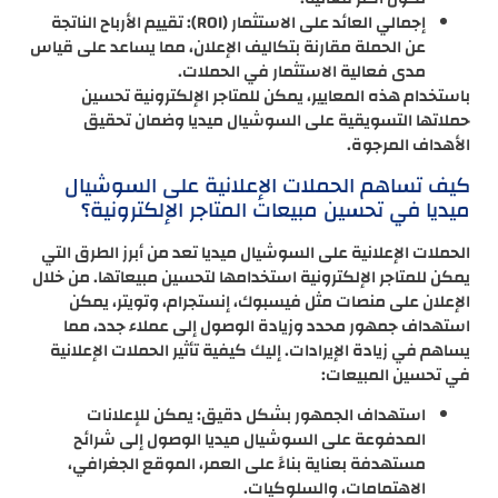
إجمالي العائد على الاستثمار (ROI): تقييم الأرباح الناتجة
عن الحملة مقارنة بتكاليف الإعلان، مما يساعد على قياس
مدى فعالية الاستثمار في الحملات.
باستخدام هذه المعايير، يمكن للمتاجر الإلكترونية تحسين
حملاتها التسويقية على السوشيال ميديا وضمان تحقيق
الأهداف المرجوة.
كيف تساهم الحملات الإعلانية على السوشيال
ميديا في تحسين مبيعات المتاجر الإلكترونية؟
الحملات الإعلانية على السوشيال ميديا تعد من أبرز الطرق التي
يمكن للمتاجر الإلكترونية استخدامها لتحسين مبيعاتها. من خلال
الإعلان على منصات مثل فيسبوك، إنستجرام، وتويتر، يمكن
استهداف جمهور محدد وزيادة الوصول إلى عملاء جدد، مما
يساهم في زيادة الإيرادات. إليك كيفية تأثير الحملات الإعلانية
في تحسين المبيعات:
استهداف الجمهور بشكل دقيق: يمكن للإعلانات
المدفوعة على السوشيال ميديا الوصول إلى شرائح
مستهدفة بعناية بناءً على العمر، الموقع الجغرافي،
الاهتمامات، والسلوكيات.