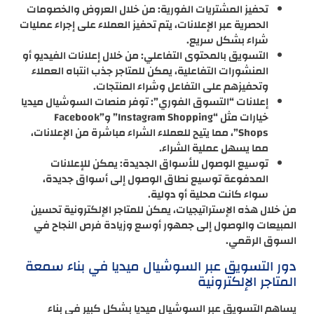
تحفيز المشتريات الفورية: من خلال العروض والخصومات
الحصرية عبر الإعلانات، يتم تحفيز العملاء على إجراء عمليات
شراء بشكل سريع.
التسويق بالمحتوى التفاعلي: من خلال إعلانات الفيديو أو
المنشورات التفاعلية، يمكن للمتاجر جذب انتباه العملاء
وتحفيزهم على التفاعل وشراء المنتجات.
إعلانات “التسوق الفوري”: توفر منصات السوشيال ميديا
خيارات مثل “Instagram Shopping” و”Facebook
Shops”، مما يتيح للعملاء الشراء مباشرة من الإعلانات،
مما يسهل عملية الشراء.
توسيع الوصول للأسواق الجديدة: يمكن للإعلانات
المدفوعة توسيع نطاق الوصول إلى أسواق جديدة،
سواء كانت محلية أو دولية.
من خلال هذه الإستراتيجيات، يمكن للمتاجر الإلكترونية تحسين
المبيعات والوصول إلى جمهور أوسع وزيادة فرص النجاح في
السوق الرقمي.
دور التسويق عبر السوشيال ميديا في بناء سمعة
المتاجر الإلكترونية
يساهم التسويق عبر السوشيال ميديا بشكل كبير في بناء