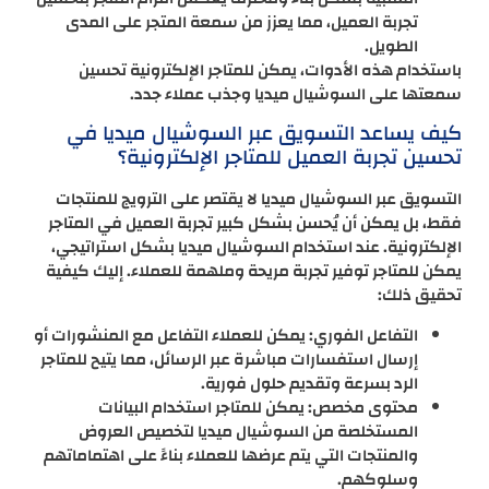
تجربة العميل، مما يعزز من سمعة المتجر على المدى
الطويل.
باستخدام هذه الأدوات، يمكن للمتاجر الإلكترونية تحسين
سمعتها على السوشيال ميديا وجذب عملاء جدد.
كيف يساعد التسويق عبر السوشيال ميديا في
تحسين تجربة العميل للمتاجر الإلكترونية؟
التسويق عبر السوشيال ميديا لا يقتصر على الترويج للمنتجات
فقط، بل يمكن أن يُحسن بشكل كبير تجربة العميل في المتاجر
الإلكترونية. عند استخدام السوشيال ميديا بشكل استراتيجي،
يمكن للمتاجر توفير تجربة مريحة وملهمة للعملاء. إليك كيفية
تحقيق ذلك:
التفاعل الفوري: يمكن للعملاء التفاعل مع المنشورات أو
إرسال استفسارات مباشرة عبر الرسائل، مما يتيح للمتاجر
الرد بسرعة وتقديم حلول فورية.
محتوى مخصص: يمكن للمتاجر استخدام البيانات
المستخلصة من السوشيال ميديا لتخصيص العروض
والمنتجات التي يتم عرضها للعملاء بناءً على اهتماماتهم
وسلوكهم.