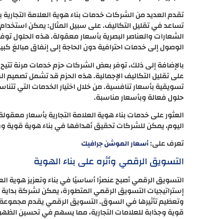
تقدم العديد من الشركات خدمات بناء هوية العلامة التجارية
تساعد في تقليل التكاليف. على سبيل المثال: يمكن استخدام
الشعارات والعناصر البصرية بأسعار معقولة. هذه الحلول توف
الوصول إلى خدمات احترافية دون الحاجة إلى إنفاق مبالغ كبير
بالإضافة إلى ذلك، توفر بعض الشركات حزم خدمات مرنة تتيح ل
على تقليل التكاليف الإجمالية. هذه الحزم قد تشمل تصميم الش
تسويقية بأسعار تنافسية. من خلال اختيار الخدمات التي تتن
حلول فعالة وبأسعار مناسبة.
العثور على خدمات بناء هوية العلامة التجارية بأسعار معقولة 
اليوم، يمكن للشركات تحقيق أهدافها في بناء هوية قوية وفع
تعرف على:
أسعار الموشن جرافيك
التسويق الرقمي وأثره على بناء الهوية
التسويق الرقمي أصبح عنصرًا أساسيًا في بناء وتعزيز هوية ال
إستراتيجيات التسويق الرقمي المتطورة، يمكن لشركة بداية أ
وتعظيم تأثيرها في السوق. التسويق الرقمي يقدم مجموعة م
قوية وجذابة للعلامات التجارية، مما يسهم في تحسين الظهو