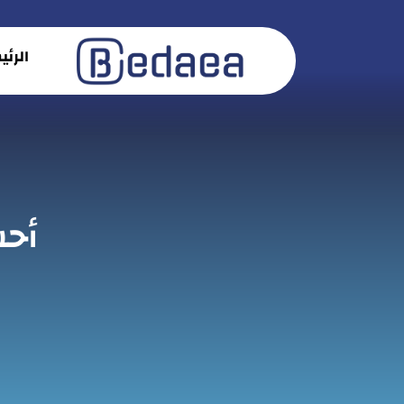
الرئ
أحس