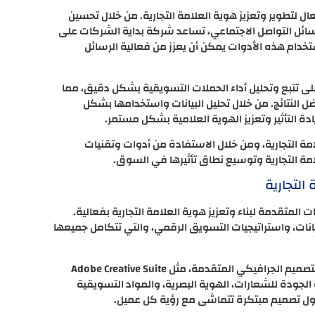
لتطوير وتعزيز هوية العلامة التجارية. من خلال تحسين
المدفوعة، ووسائل التواصل الاجتماعي، تساعد شركة بداية الشركات على
تخدام هذه الأدوات يمكن أن يعزز من فعالية الرسائل
لى تتبع وتحليل أداء الحملات التسويقية بشكل دقيق، مما
 النتائج. من خلال تحليل البيانات واستخدامها بشكل
ة التأثير وتعزيز الهوية العلامية بشكل مستمر.
امة التجارية، ومن خلال الاستفادة من أدوات وتقنيات
ة التجارية وتوسيع نطاق تأثيرها في السوق.
التجارية
لمتقدمة لبناء وتعزيز هوية العلامة التجارية بفعالية.
يانات، واستراتيجيات التسويق الرقمي، والتي تتكامل جميعها
أحد الأدوات الرئيسية التي تستخدمها شركة بداية هو برامج التصميم الجرافيكي المتقدمة، مثل Adobe Creative Suite
لية الجودة للشعارات، الهوية البصرية، والمواد التسويقية
لول تصميم مبتكرة تتماشى مع رؤية كل عميل.