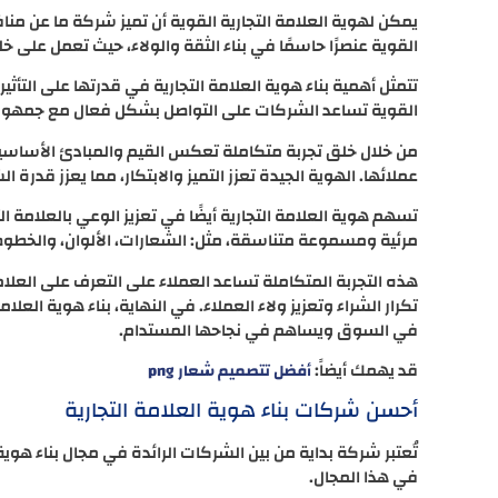
يمكن لهوية العلامة التجارية القوية أن تميز شركة ما عن مناف
القوية عنصرًا حاسمًا في بناء الثقة والولاء، حيث تعمل على خل
تتمثل أهمية بناء هوية العلامة التجارية في قدرتها على التأثير
القوية تساعد الشركات على التواصل بشكل فعال مع جمهورها، 
من خلال خلق تجربة متكاملة تعكس القيم والمبادئ الأساسية
عملائها. الهوية الجيدة تعزز التميز والابتكار، مما يعزز قد
تسهم هوية العلامة التجارية أيضًا في تعزيز الوعي بالعلامة 
مرئية ومسموعة متناسقة، مثل: الشعارات، الألوان، والخطوط
هذه التجربة المتكاملة تساعد العملاء على التعرف على العل
تكرار الشراء وتعزيز ولاء العملاء. في النهاية، بناء هوية الع
في السوق ويساهم في نجاحها المستدام.
قد يهمك أيضاً:
أفضل تتصميم شعار png
أحسن شركات بناء هوية العلامة التجارية
تُعتبر شركة بداية من بين الشركات الرائدة في مجال بناء هوية 
في هذا المجال.