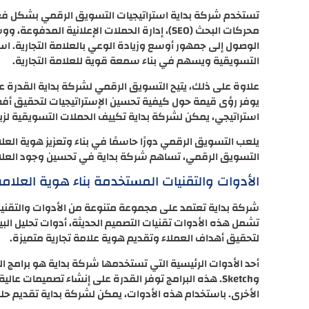
تستخدم شركة بداية استراتيجيات التسويق الرقمي بشكل فعال 
محركات البحث (SEO)، إدارة الحملات الإعلانية 
الوصول إلى جمهور أوسع وزيادة الوعي بالعلامة التجارية. اس
التسويقية ويسهم في بناء سمعة قوية للعلامة التجارية.
علاوة على ذلك، يتيح التسويق الرقمي لشركة بداية القدرة ع
يوفر رؤى قيمة حول كيفية تحسين الإستراتيجيات لتحقيق أفضل
استراتيجي، يمكن لشركة بداية تكييف الحملات التسويقية لزياد
يلعب التسويق الرقمي دورًا حاسمًا في بناء وتعزيز هوية العل
التسويق الرقمي، تساهم شركة بداية في تحسين وجود العلام
الأدوات والتقنيات المستخدمة بناء هوية العلامة 
شركة بداية تعتمد على مجموعة متنوعة من الأدوات والتقنيات ا
تشمل هذه الأدوات تقنيات التصميم الحديثة، أدوات تحليل الب
لتحقيق أهداف العملاء وتقديم هوية علامة تجارية متميزة.
وSketch. هذه البرامج توفر القدرة على إنشاء تصميمات عا
الأخرى. باستخدام هذه الأدوات، يمكن لشركة بداية تقديم ح